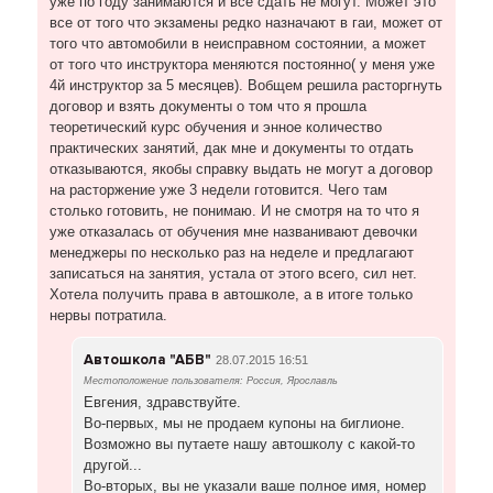
уже по году занимаются и все сдать не могут. Может это
все от того что экзамены редко назначают в гаи, может от
того что автомобили в неисправном состоянии, а может
от того что инструктора меняются постоянно( у меня уже
4й инструктор за 5 месяцев). Вобщем решила расторгнуть
договор и взять документы о том что я прошла
теоретический курс обучения и энное количество
практических занятий, дак мне и документы то отдать
отказываются, якобы справку выдать не могут а договор
на расторжение уже 3 недели готовится. Чего там
столько готовить, не понимаю. И не смотря на то что я
уже отказалась от обучения мне названивают девочки
менеджеры по несколько раз на неделе и предлагают
записаться на занятия, устала от этого всего, сил нет.
Хотела получить права в автошколе, а в итоге только
нервы потратила.
Автошкола "АБВ"
28.07.2015 16:51
Местоположение пользователя: Россия, Ярославль
Евгения, здравствуйте.
Во-первых, мы не продаем купоны на биглионе.
Возможно вы путаете нашу автошколу с какой-то
другой...
Во-вторых, вы не указали ваше полное имя, номер