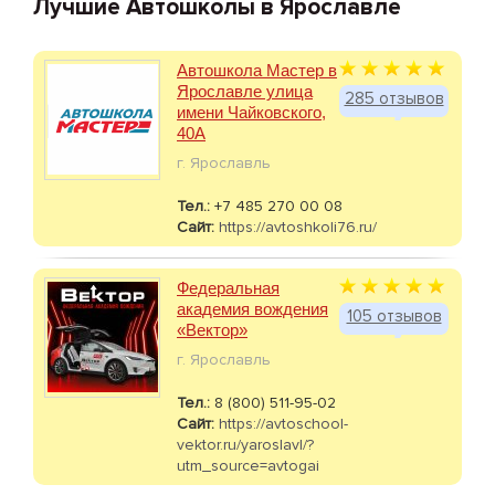
Лучшие Автошколы в Ярославле
Автошкола Мастер в
Ярославле улица
285 отзывов
имени Чайковского,
40А
г. Ярославль
Тел.:
+7 485 270 00 08
Сайт:
https://avtoshkoli76.ru/
Федеральная
академия вождения
105 отзывов
«Вектор»
г. Ярославль
Тел.:
8 (800) 511-95-02
Сайт:
https://avtoschool-
vektor.ru/yaroslavl/?
utm_source=avtogai