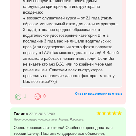
чтобы получить лицензию, необходимы
следующие критерии для инструктора по
вождению:
● возраст слушателей курса – от 21 года (таким
образом минимальный стаж для автоинструктора –
3 года); ● полное среднее образование; ●
водительское удостоверение категории В; ● в
последние 3 года вас не лишали водительских
прав (для подтверждения этого факта получите
справку в ГАИ).Так можно сделать вывод! В Вашей
автошколе работают непонятные люди! Если Вы
не знаете кто без В.У., или по крайней мере был
ранее лишён. Советуем всех инструкторов
проверить на наличие данного фактора...может у
Вас все такие!??))
Ответить/дополнить отзыв
1
0
Галина
27.08.2015 22:00
Местоположение пользователя: Россия, Ярославль
Очень хорошая автошкола! Особенно преподавателя
теории Елену. Настолько здорово все объясняет,