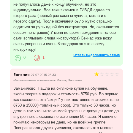
не получалось даже к концу обучения, но это
индивидуально. Все таки экзамен в ГИБДД сдала со
второго раза (первый раз сама сглупила, могла и с
первого сдать). После окончания было жутко страшно
садиться за руль одной без инструктора. Но, оказывается
совсем не страшно) У меня во время вождения в голове
сами всплывали слова инструктора) Сейчас уже вожу
очень уверенно и очень благодарна за это своему
инструктору!
Ответить/дополнить отзыв
0
1
Евгения
27.07.2015 23:33
Местоположение пользователя: Россия, Ярославль
Заманилово. Нашла на биглионе купон на обучение,
якобы теория в подарок и стоимость 8750 руб. Во первых
как оказалось эта "акция" у них постоянно и стоимость не
8750 а 15000(+топливный сбор). Это только 50 часов, но
дело в том что никто из моей группы не допущен даже до
внутреннего экзамена по истечению 50 часов. Я конечно
понимаю некоторым не дано, но не всей же группе.
Поспрашивала других учеников, оказалось что многие