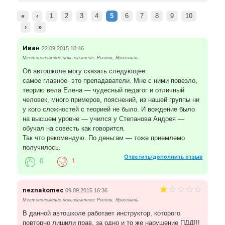
«
‹
1
2
3
4
5
6
7
8
9
10
›
»
Иван
22.09.2015 10:46
Местоположение пользователя: Россия, Ярославль
Об автошколе могу сказать следующее:
самое главное- это препадаватели. Мне с ними повезло,
теорию вела Елена — чудесный педагог и отличный
человек, много примеров, пояснений, из нашей группы ни
у кого сложностей с теорией не было. И вождение было
на высшем уровне — учился у Степанова Андрея —
обучал на совесть как говорится.
Так что рекомендую. По деньгам — тоже приемлемо
получилось.
Ответить/дополнить отзыв
0
1
neznakomec
09.09.2015 16:36
Местоположение пользователя: Россия, Ярославль
В данной автошколе работает инструктор, которого
повторно лишили прав, за одно и то же нарушение ПДД!!!