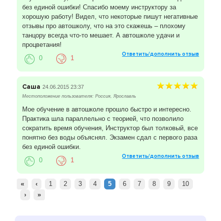
без единой ошибки! Спасибо моему инструктору за
хорошую работу! Видел, что некоторые пишут негативные
отзывы про автошколу, что на это скажешь – плохому
танцору всегда что-то мешает. А автошколе удачи и
процветания!
Ответить/дополнить отзыв
0
1
Саша
24.06.2015 23:37
Местоположение пользователя: Россия, Ярославль
Мое обучение в автошколе прошло быстро и интересно.
Практика шла параллельно с теорией, что позволило
сократить время обучения, Инструктор был толковый, все
понятно без воды объяснял. Экзамен сдал с первого раза
без единой ошибки.
Ответить/дополнить отзыв
0
1
«
‹
1
2
3
4
5
6
7
8
9
10
›
»