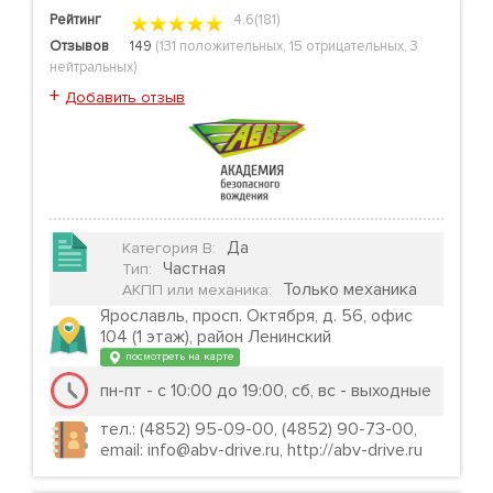
Рейтинг
4.6(181)
Отзывов
149
(
131 положительных
,
15 отрицательных
,
3
нейтральных
)
+
Добавить отзыв
Да
Категория B
:
Частная
Тип
:
Только механика
АКПП или механика
:
Ярославль, просп. Октября, д. 56, офис
104 (1 этаж), район Ленинский
посмотреть на карте
пн-пт - с 10:00 до 19:00, сб, вс - выходные
тел.: (4852) 95-09-00, (4852) 90-73-00,
email: info@abv-drive.ru, http://abv-drive.ru