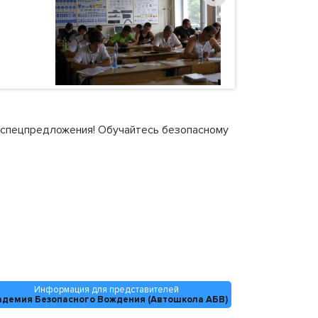
и спецпредложения! Обучайтесь безопасному
Информация для представителей
адемия Безопасного Вождения (Автошкола АБВ)