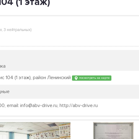
04 (1 этаж)
х
,
3 нейтральных
)
ика
ис 104 (1 этаж), район Ленинский
посмотреть на карте
одные
 email: info@abv-drive.ru, http://abv-drive.ru