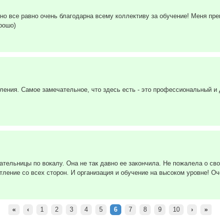
, но все равно очень благодарна всему коллективу за обучение! Меня пр
рошо)
ения. Самое замечательное, что здесь есть - это профессиональный и
тельницы по вокалу. Она не так давно ее закончила. Не пожалела о сво
ление со всех сторон. И организация и обучение на высоком уровне! Оч
«
‹
1
2
3
4
5
6
7
8
9
10
›
»