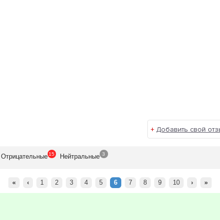
+
Добавить свой отз
15
3
Отрицат
ельные
Нейтр
альные
«
‹
1
2
3
4
5
6
7
8
9
10
›
»