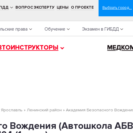
 ПДД
ВОПРОС ЭКСПЕРТУ
ЦЕНЫ
О ПРОЕКТЕ
льские права
Обучение
Экзамен в ГИБДД
ВТОИНСТРУКТОРЫ
МЕДКО
»
Ярославль
»
Ленинский район
»
Aкадемия Безопасного Вождения
о Вождения (Автошкола АБВ)