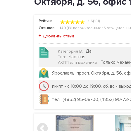
Октября, д. 56, офис 1
Рейтинг
4.6(181)
Отзывов
149
(
131 положительных
,
15 отрицательны
+
Добавить отзыв
Да
Категория B
:
Частная
Тип
:
Только механ
АКПП или механика
:
Ярославль, просп. Октября, д. 56, оф
пн-пт - с 10:00 до 19:00, сб, вс - вых
тел.: (4852) 95-09-00, (4852) 90-73-00,