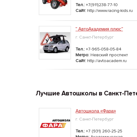
Тел.:
+7(911)238-77-10
Сайт:
http://www.racing-kids.ru
" АвтоАкадемия плюс"
г. Санкт-Петербург
Тел.:
+7-965-058-05-84
Метро:
Невский проспект
Сайт:
http://avtoacadem.ru
Лучшие Автошколы в Санкт-Пет
Автошкола «Фара»
г. Санкт-Петербург
Тел.:
+7 (931) 260-25-25
Метро:
Академическая