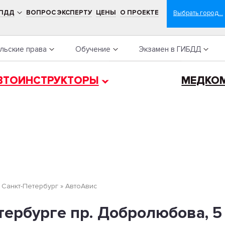
 ПДД
ВОПРОС ЭКСПЕРТУ
ЦЕНЫ
О ПРОЕКТЕ
льские права
Обучение
Экзамен в ГИБДД
ВТОИНСТРУКТОРЫ
МЕДКО
»
Санкт-Петербург
»
АвтоАвис
тербурге пр. Добролюбова, 5