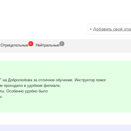
+
Добавить свой отз
0
0
Отрицат
ельные
Нейтр
альные
 на Добролюбова за отличное обучение. Инструктор помог
ие проходило в удобном филиале,
оты. Особенно удобно было
и.