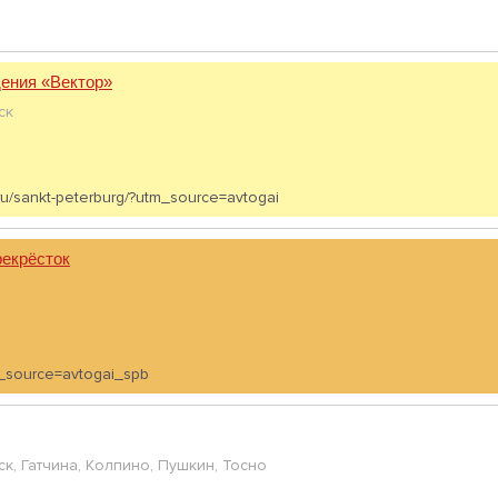
ения «Вектор»
ск
.ru/sankt-peterburg/?utm_source=avtogai
екрёсток
tm_source=avtogai_spb
ск, Гатчина, Колпино, Пушкин, Тосно