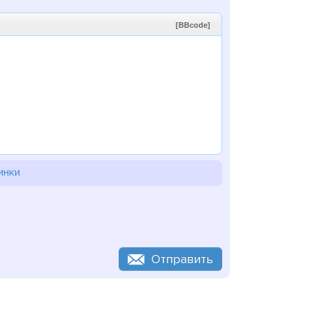
[BBcode]
инки
Отправить