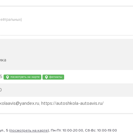
нейтральных
)
ика
 5
посмотреть на карте
филиалы
0
kolaavis@yandex.ru, https://autoshkola-autoavis.ru/
л., 5 (
посмотреть на карте
), Пн-Пт: 10:00-20:00, Сб-Вс: 10:00-19:00