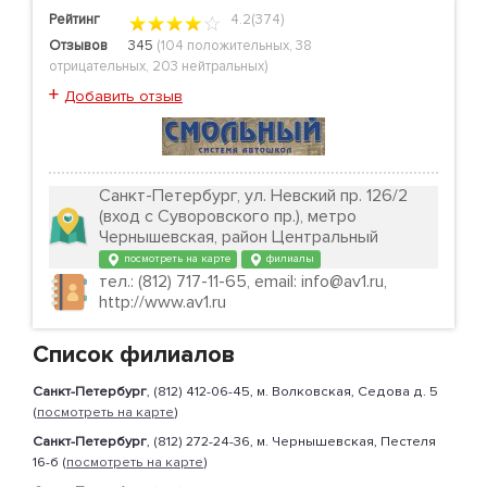
Рейтинг
4.2(374)
Отзывов
345
(
104 положительных
,
38
отрицательных
,
203 нейтральных
)
+
Добавить отзыв
Санкт-Петербург, ул. Невский пр. 126/2
(вход с Суворовского пр.), метро
Чернышевская, район Центральный
посмотреть на карте
филиалы
тел.: (812) 717-11-65, email: info@av1.ru,
http://www.av1.ru
Список филиалов
Санкт-Петербург
, (812) 412-06-45, м. Волковская, Седова д. 5
(
посмотреть на карте
)
Санкт-Петербург
, (812) 272-24-36, м. Чернышевская, Пестеля
16-б (
посмотреть на карте
)