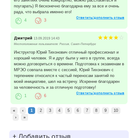
его занятиях очень комфортно, можно расслабиться и
поугарать) Я бесконечно благодарна ему за все и очень
рада, что выбрала именно его!
Ответить/дополнить отзыв
4
3
Дмитрий
13.09.2019 14:43
Местоположение пользователя: Россия, Санкт-Петербург
Инструктор Юрий Тихонович отличный профессионал и
хороший человек. Я и друг были у него в группе, всегда
можно договориться о времени. Подготовка к экзаменам в
МРЭО совпала вместе с сессией, Юрий Тихонович с
терпением относился к частый переносам занятий по
моей инициативе, шел на встречу. Искренне благодарен
за человечность и за отличную подготовку!
Ответить/дополнить отзыв
1
6
«
‹
1
2
3
4
5
6
7
8
9
10
›
»
+
Добавить отзыв