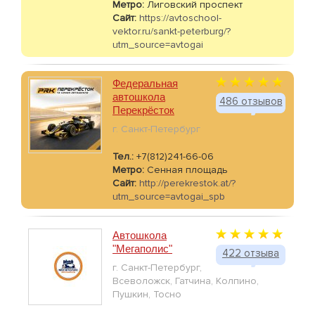
Метро:
Лиговский проспект
Сайт:
https://avtoschool-
vektor.ru/sankt-peterburg/?
utm_source=avtogai
Федеральная
автошкола
486 отзывов
Перекрёсток
г. Санкт-Петербург
Тел.:
+7(812)241-66-06
Метро:
Сенная площадь
Сайт:
http://perekrestok.at/?
utm_source=avtogai_spb
Автошкола
"Мегаполис"
422 отзыва
г. Санкт-Петербург,
Всеволожск, Гатчина, Колпино,
Пушкин, Тосно