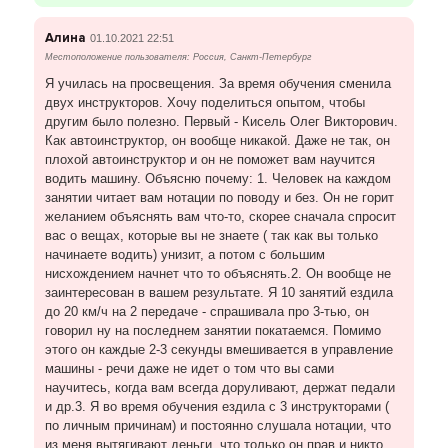
Алина
01.10.2021 22:51
Местоположение пользователя: Россия, Санкт-Петербург
Я училась на просвещения. За время обучения сменила
двух инструкторов. Хочу поделиться опытом, чтобы
другим было полезно. Первый - Кисель Олег Викторович.
Как автоинструктор, он вообще никакой. Даже не так, он
плохой автоинструктор и он не поможет вам научится
водить машину. Объясню почему: 1. Человек на каждом
занятии читает вам нотации по поводу и без. Он не горит
желанием объяснять вам что-то, скорее сначала спросит
вас о вещах, которые вы не знаете ( так как вы только
начинаете водить) унизит, а потом с большим
нисхождением начнет что то объяснять.2. Он вообще не
заинтересован в вашем результате. Я 10 занятий ездила
до 20 км/ч на 2 передаче - спрашивала про 3-тью, он
говорил ну на последнем занятии покатаемся. Помимо
этого он каждые 2-3 секунды вмешивается в управление
машины - речи даже не идет о том что вы сами
научитесь, когда вам всегда доруливают, держат педали
и др.3. Я во время обучения ездила с 3 инструкторами (
по личным причинам) и постоянно слушала нотации, что
из меня вытягивают деньги, что только он прав и никто