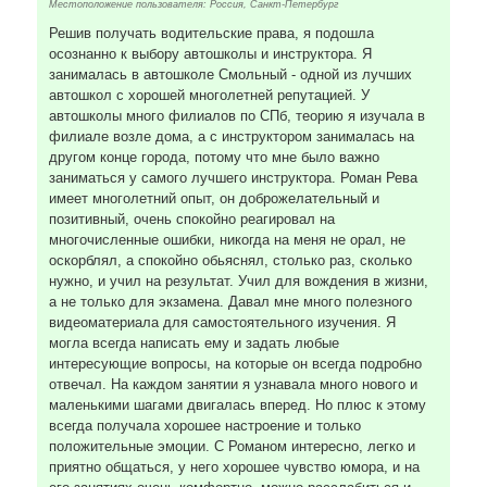
Местоположение пользователя: Россия, Санкт-Петербург
Решив получать водительские права, я подошла
осознанно к выбору автошколы и инструктора. Я
занималась в автошколе Смольный - одной из лучших
автошкол с хорошей многолетней репутацией. У
автошколы много филиалов по СПб, теорию я изучала в
филиале возле дома, а с инструктором занималась на
другом конце города, потому что мне было важно
заниматься у самого лучшего инструктора. Роман Рева
имеет многолетний опыт, он доброжелательный и
позитивный, очень спокойно реагировал на
многочисленные ошибки, никогда на меня не орал, не
оскорблял, а спокойно обьяснял, столько раз, сколько
нужно, и учил на результат. Учил для вождения в жизни,
а не только для экзамена. Давал мне много полезного
видеоматериала для самостоятельного изучения. Я
могла всегда написать ему и задать любые
интересующие вопросы, на которые он всегда подробно
отвечал. На каждом занятии я узнавала много нового и
маленькими шагами двигалась вперед. Но плюс к этому
всегда получала хорошее настроение и только
положительные эмоции. С Романом интересно, легко и
приятно общаться, у него хорошее чувство юмора, и на