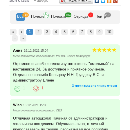
ить свой отзыв
Наверх
Поделиться…
позволяет учиться в любом удобном для клиента
районе города, и при этом во всех филиалах
качество обучения одинаково хорошее.
345
104
38
203
Все
Полезн
Положит
Отрицат
Нейтр
«
‹
1
2
3
4
5
6
7
8
9
10
›
»
Анна
16.12.2021 15:04
Местоположение пользователя: Россия, Санкт-Петербург
Огромное спасибо коллективу автошколы "смольный" на
наставников 24. За доступное и приятное обучение.
Отдельное спасибо Кольцову Н.Н. Груздеву В.С. и
администратору Елене
Ответить/дополнить отзыв
1
1
Wish
16.12.2021 15:00
Местоположение пользователя: США
Отличная автошкола! Начиная от администраторов и
заканчивая вождением. Обучалась очно, отличный
преподаватель по теории, рассказывал все подробно,