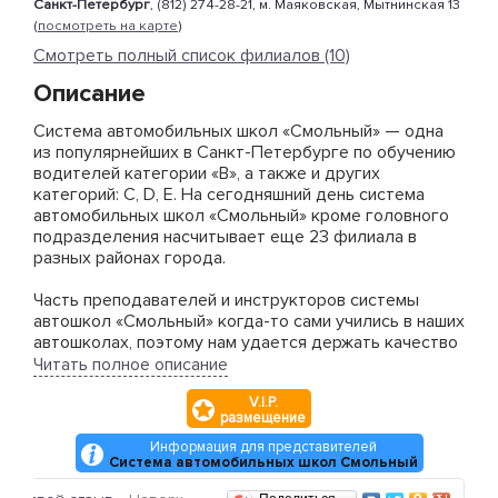
Санкт-Петербург
, (812) 274-28-21, м. Маяковская, Мытнинская 13
(
посмотреть на карте
)
Смотреть полный список филиалов (10)
Описание
Система автомобильных школ «Смольный» — одна
из популярнейших в Санкт-Петербурге по обучению
водителей категории «B», а также и других
категорий: C, D, E. На сегодняшний день система
автомобильных школ «Смольный» кроме головного
подразделения насчитывает еще 23 филиала в
разных районах города.
Часть преподавателей и инструкторов системы
автошкол «Смольный» когда-то сами учились в наших
автошколах, поэтому нам удается держать качество
обучения на высшем уровне уже долгие годы.
Читать полное описание
V.I.P.
Автошколы «Смольный» выбирают для себя многие
размещение
известные деятели страны, т.к. уверены в качестве
предоставляемого обучения. И это правильно.
Информация для представителей
Система автомобильных школ Смольный
Система филиалов автошколы «Смольный»
Отзывы