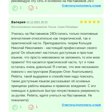
рекомендую эту сеть и особенно на Наставников 24/3
Ответить/дополнить отзыв
1
1
Валерия
02.12.2021 20:15
Местоположение пользователя: Россия, Санкт-Петербург
Училась на Наставников 24Остались только позитивные
впечатления относительно как теоретической, так и
практической части. Преподаватель теории Кольцов
Николай Николаевич - настоящий профессионал своего
дела! Он объясняет настолько доступным и простым
языком, что просто невозможно не запомнить то или иное
правило! Что касается практической части, тут я тоже
осталась очень довольна! Я считаю, что мне несказанно
повезло с инструктором (Какурин Олег Анатольевич).
Ребята, такой выдержки и спокойствия надо поискать,
также доступным языком рассказывал об основных
принципах работы машины и правилах вождения. С его
помощью я довольно быстро почувствовала уверенность
за рулём. Ребята, идите учиться на Наставников. Не
пожалеете)
Ответить/дополнить отзыв
1
1