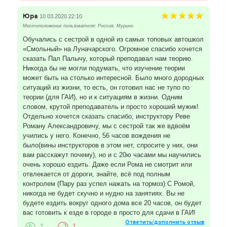
Юра
10.03.2020 22:10
Местоположение пользователя: Россия, Мурино
Обучались с сестрой в одной из самых топовых автошкол
«Смольный» на Луначарского. Огромное спасибо хочется
сказать Пал Палычу, который преподавал нам теорию.
Никогда бы не могли подумать, что изучение теории
может быть на столько интересной. Было много дородных
ситуаций из жизни, то есть, он готовил нас не тупо по
теории (для ГАИ), но и к ситуациям в жизни. Одним
словом, крутой преподаватель и просто хороший мужик!
Отдельно хочется сказать спасибо, инструктору Реве
Роману Александровичу, мы с сестрой так же вдвоём
учились у него. Конечно, 56 часов вождения не
было(вины инструкторов в этом нет, спросите у них, они
вам расскажут почему), но и с 20ю часами мы научились
очень хорошо ездить. Даже если Рома не смотрит или
отвлекается от дороги, знайте, всё под полным
контролем (Пару раз успел нажать на тормоз) С Ромой,
никогда не будет скучно и нудно на занятиях. Вы не
будете ездить вокруг одного дома все 20 часов, он будет
вас готовить к езде в городе в просто для сдачи в ГАИ!
Ответить/дополнить отзыв
1
1