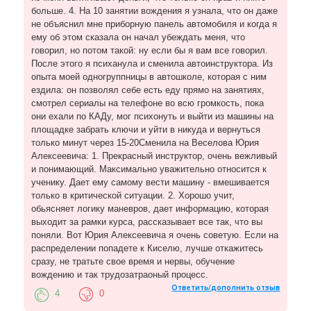
больше. 4. На 10 занятии вождения я узнала, что он даже
не объяснил мне приборную панель автомобиля и когда я
ему об этом сказала он начал убеждать меня, что
говорил, но потом такой: ну если бы я вам все говорил.
После этого я психанула и сменила автоинструктора. Из
опыта моей одногруппницы в автошколе, которая с ним
ездила: он позволял себе есть еду прямо на занятиях,
смотрел сериалы на телефоне во всю громкость, пока
они ехали по КАДу, мог психонуть и выйти из машины на
площадке забрать ключи и уйти в никуда и вернуться
только минут через 15-20Сменила на Веселова Юрия
Алексеевича: 1. Прекрасный инструктор, очень вежливый
и понимающий. Максимально уважительно относится к
ученику. Дает ему самому вести машину - вмешивается
только в критической ситуации. 2. Хорошо учит,
обьясняет логику маневров, дает информацию, которая
выходит за рамки курса, рассказывает все так, что вы
поняли. Вот Юрия Алексеевича я очень советую. Если на
распределении попадете к Киселю, лучше откажитесь
сразу, не тратьте свое время и нервы, обучение
вождению и так трудозатраоный процесс.
Ответить/дополнить отзыв
4
0