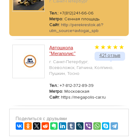
г. Санкт-Петербург
Тел.:
+7(812)241-66-06
Метро:
Сенная площадь
Сайт:
http://perekrestok.at/?
utm_source=avtogai_spb
Автошкола
"Мегаполис"
421 отзыв
г. Санкт-Петербург,
Всеволожск, Гатчина, Колпино,
Пушкин, Тосно
Тел.:
+7-812-372-89-39
Метро:
Московская
Сайт:
https://megapolis-car.ru
Поделиться с друзьями