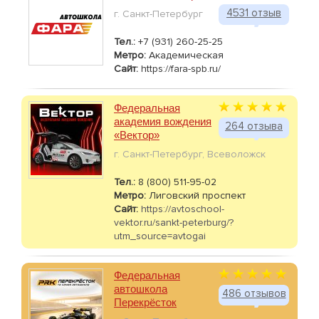
4531 отзыв
г. Санкт-Петербург
Тел.:
+7 (931) 260-25-25
Метро:
Академическая
Сайт:
https://fara-spb.ru/
Федеральная
академия вождения
264 отзыва
«Вектор»
г. Санкт-Петербург, Всеволожск
Тел.:
8 (800) 511-95-02
Метро:
Лиговский проспект
Сайт:
https://avtoschool-
vektor.ru/sankt-peterburg/?
utm_source=avtogai
Федеральная
автошкола
486 отзывов
Перекрёсток