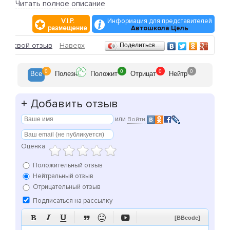
профессиональных инструкторов и преподавателей.
Читать полное описание
Все они профессиональные водители с большим
V.I.P.
Информация для представителей
педагогическим опытом вождения.
размещение
Автошкола Цель
Отзывы
ить свой отзыв
Наверх
Поделиться…
0
0
0
0
Все
Полезн
Положит
Отрицат
Нейтр
+
Добавить отзыв
или
Войти
Оценка
Положительный отзыв
Нейтральный отзыв
Отрицательный отзыв
Подписаться на рассылку






[BBcode]