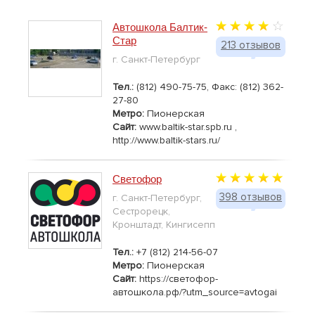
Автошкола Балтик-
Стар
213 отзывов
г. Санкт-Петербург
Тел.:
(812) 490-75-75, Факс: (812) 362-
27-80
Метро:
Пионерская
Сайт:
www.baltik-star.spb.ru ,
http://www.baltik-stars.ru/
Светофор
398 отзывов
г. Санкт-Петербург,
Сестрорецк,
Кронштадт, Кингисепп
Тел.:
+7 (812) 214-56-07
Метро:
Пионерская
Сайт:
https://светофор-
автошкола.рф/?utm_source=avtogai