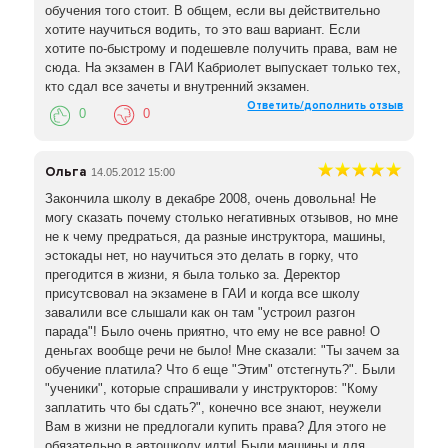
обучения того стоит. В общем, если вы действительно
хотите научиться водить, то это ваш вариант. Если
хотите по-быстрому и подешевле получить права, вам не
сюда. На экзамен в ГАИ Кабриолет выпускает только тех,
кто сдал все зачеты и внутренний экзамен.
Ответить/дополнить отзыв
0
0
Ольга
14.05.2012 15:00
Закончила школу в декабре 2008, очень довольна! Не
могу сказать почему столько негативных отзывов, но мне
не к чему предраться, да разные инструктора, машины,
эстокады нет, но научиться это делать в горку, что
прегодится в жизни, я была только за. Деректор
присутсвовал на экзамене в ГАИ и когда все школу
завалили все слышали как он там "устроил разгон
парада"! Было очень приятно, что ему не все равно! О
деньгах вообще речи не было! Мне сказали: "Ты зачем за
обучение платила? Что б еще "Этим" отстегнуть?". Были
"ученики", которые спрашивали у инструкторов: "Кому
заплатить что бы сдать?", конечно все знают, неужели
Вам в жизни не предлогали купить права? Для этого не
обязательно в автошколу идти! Были машины и для