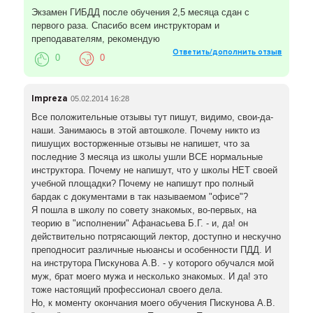
Экзамен ГИБДД после обучения 2,5 месяца сдан с
первого раза. Спасибо всем инструкторам и
преподавателям, рекомендую
Ответить/дополнить отзыв
0
0
Impreza
05.02.2014 16:28
Все положительные отзывы тут пишут, видимо, свои-да-
наши. Занимаюсь в этой автошколе. Почему никто из
пишущих восторженные отзывы не напишет, что за
последние 3 месяца из школы ушли ВСЕ нормальные
инструктора. Почему не напишут, что у школы НЕТ своей
учебной площадки? Почему не напишут про полный
бардак с документами в так называемом "офисе"?
Я пошла в школу по совету знакомых, во-первых, на
теорию в "исполнении" Афанасьева Б.Г. - и, да! он
действительно потрясающий лектор, доступно и нескучно
преподносит различные ньюансы и особенности ПДД. И
на инструтора Пискунова А.В. - у которого обучался мой
муж, брат моего мужа и несколько знакомых. И да! это
тоже настоящий профессионал своего дела.
Но, к моменту окончания моего обучения Пискунова А.В.