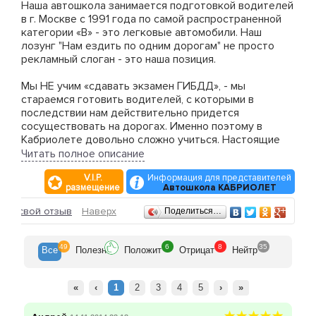
Наша автошкола занимается подготовкой водителей
в г. Москве с 1991 года по самой распространенной
категории «B» - это легковые автомобили. Наш
лозунг "Нам ездить по одним дорогам" не просто
рекламный слоган - это наша позиция.
Мы НЕ учим «сдавать экзамен ГИБДД», - мы
стараемся готовить водителей, с которыми в
последствии нам действительно придется
сосуществовать на дорогах. Именно поэтому в
Кабриолете довольно сложно учиться. Настоящие
зачеты, настоящие экзамены, требования на
Читать полное описание
которых, достаточно серьезны. Плюс нешуточные
V.I.P.
Информация для представителей
затраты времени и денег ждут учеников. Но, ведь и
размещение
Автошкола КАБРИОЛЕТ
дорога, на которую Вы так стремитесь попасть, тоже
не шутит с нами, забирая ЕЖЕДНЕВНО по СТО
Отзывы
ить свой отзыв
Наверх
Поделиться…
человеческих жизней! Любые затраты на обучение
становятся смешными глядя на цену, которую
приходится платить за право передвигаться на
49
6
8
35
Все
Полезн
Положит
Отрицат
Нейтр
автомобиле.
«
‹
1
2
3
4
5
›
»