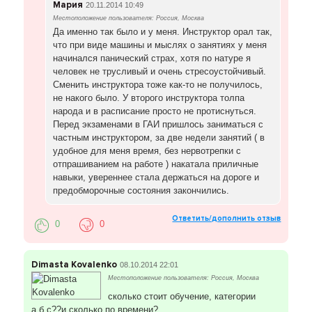
Мария
20.11.2014 10:49
Местоположение пользователя: Россия, Москва
Да именно так было и у меня. Инструктор орал так,
что при виде машины и мыслях о занятиях у меня
начинался панический страх, хотя по натуре я
человек не трусливый и очень стресоустойчивый.
Сменить инструктора тоже как-то не получилось,
не накого было. У второго инструктора толпа
народа и в расписание просто не протиснуться.
Перед экзаменами в ГАИ пришлось заниматься с
частным инструктором, за две недели занятий ( в
удобное для меня время, без нервотрепки с
отпрашиванием на работе ) накатала приличные
навыки, увереннее стала держаться на дороге и
предобморочные состояния закончились.
Ответить/дополнить отзыв
0
0
Dimasta Kovalenko
08.10.2014 22:01
Местоположение пользователя: Россия, Москва
сколько стоит обучение, категории
а,б,с??и сколько по времени?