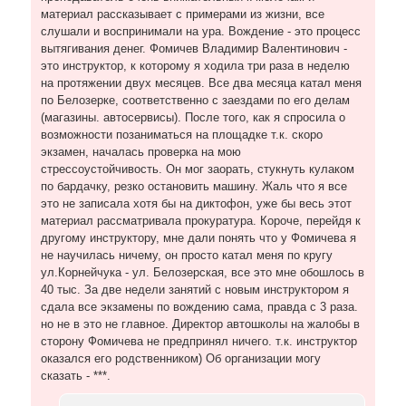
материал рассказывает с примерами из жизни, все
слушали и воспринимали на ура. Вождение - это процесс
вытягивания денег. Фомичев Владимир Валентинович -
это инструктор, к которому я ходила три раза в неделю
на протяжении двух месяцев. Все два месяца катал меня
по Белозерке, соответственно с заездами по его делам
(магазины. автосервисы). После того, как я спросила о
возможности позаниматься на площадке т.к. скоро
экзамен, началась проверка на мою
стрессоустойчивость. Он мог заорать, стукнуть кулаком
по бардачку, резко остановить машину. Жаль что я все
это не записала хотя бы на диктофон, уже бы весь этот
материал рассматривала прокуратура. Короче, перейдя к
другому инструктору, мне дали понять что у Фомичева я
не научилась ничему, он просто катал меня по кругу
ул.Корнейчука - ул. Белозерская, все это мне обошлось в
40 тыс. За две недели занятий с новым инструктором я
сдала все экзамены по вождению сама, правда с 3 раза.
но не в это не главное. Директор автошколы на жалобы в
сторону Фомичева не предпринял ничего. т.к. инструктор
оказался его родственником) Об организации могу
сказать - ***.