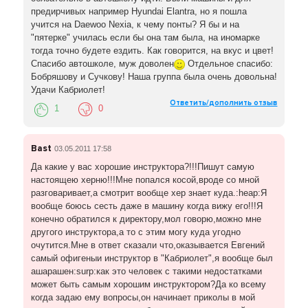
предирчивых например Hyundai Elantra, но я пошла
учится на Daewoo Nexia, к чему понты? Я бы и на
"пятерке" училась если бы она там была, на иномарке
тогда точно будете ездить. Как говорится, на вкус и цвет!
Спасибо автошколе, муж доволен
Отдельное спасибо:
Бобряшову и Сучкову! Наша группа была очень довольна!
Удачи Кабриолет!
Ответить/дополнить отзыв
1
0
Bast
03.05.2011 17:58
Да какие у вас хорошие инструктора?!!!Пишут самую
настоящею херню!!!Мне попался косой,вроде со мной
разговаривает,а смотрит вообще хер знает куда.:heap:Я
вообще боюсь сесть даже в машину когда вижу его!!!Я
конечно обратился к директору,мол говорю,можно мне
другого инструктора,а то с этим могу куда угодно
очутится.Мне в ответ сказали что,оказывается Евгений
самый офигеныи инструктор в "Кабриолет",я вообще был
ашарашен:surp:как это человек с такими недостатками
может быть самым хорошим инструктором?Да ко всему
когда задаю ему вопросы,он начинает приколы в мой