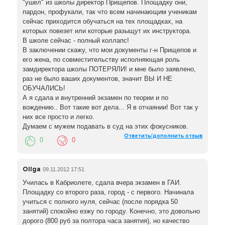
"ушел" из школы директор Прищепов. Площадку они,
пардон, профукали, так что всем начинающим ученикам
сейчас приходится обучаться на тех площадках, на
которых повезет или которые разыщут их инструктора.
В школе сейчас - полный коллапс!
В заключении скажу, что мои документы г-н Прищепов и
его жена, по совместительству исполняющая роль
замдиректора школы ПОТЕРЯЛИ! и мне было заявлено,
раз не было ваших документов, значит ВЫ И НЕ
ОБУЧАЛИСЬ!
А я сдала и внутренний экзамен по теории и по
вождению.. Вот такие вот дела... Я в отчаянии! Вот так у
них все просто и легко.
Думаем с мужем подавать в суд на этих фокусников.
Ответить/дополнить отзыв
0
0
Ollga
09.11.2012 17:51
Училась в Кабриолете, сдала вчера экзамен в ГАИ.
Площадку со второго раза, город - с первого. Начинала
учиться с полного нуля, сейчас (после порядка 50
занятий) спокойно езжу по городу. Конечно, это довольно
дорого (800 руб за полтора часа занятия), но качество