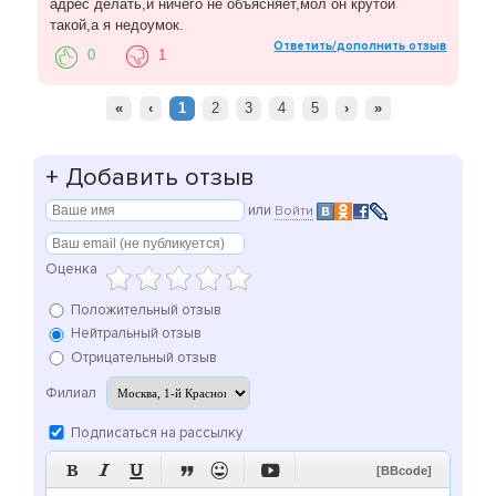
адрес делать,и ничего не объясняет,мол он крутой
такой,а я недоумок.
Ответить/дополнить отзыв
0
1
«
‹
1
2
3
4
5
›
»
+
Добавить отзыв
или
Войти
Оценка
Положительный отзыв
Нейтральный отзыв
Отрицательный отзыв
Филиал
Подписаться на рассылку






[BBcode]