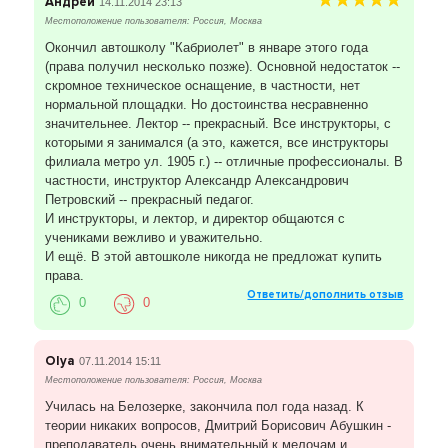
Андрей
14.11.2014 23:13
Местоположение пользователя: Россия, Москва
Окончил автошколу "Кабриолет" в январе этого года
(права получил несколько позже). Основной недостаток --
скромное техническое оснащение, в частности, нет
нормальной площадки. Но достоинства несравненно
значительнее. Лектор -- прекрасный. Все инструкторы, с
которыми я занимался (а это, кажется, все инструкторы
филиала метро ул. 1905 г.) -- отличные профессионалы. В
частности, инструктор Александр Александрович
Петровский -- прекрасный педагог.
И инструкторы, и лектор, и директор общаются с
учениками вежливо и уважительно.
И ещё. В этой автошколе никогда не предложат купить
права.
Ответить/дополнить отзыв
0
0
Olya
07.11.2014 15:11
Местоположение пользователя: Россия, Москва
Училась на Белозерке, закончила пол года назад. К
теории никаких вопросов, Дмитрий Борисович Абушкин -
преподаватель очень внимательный к мелочам и