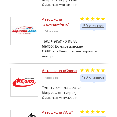
Сайт:
http://rallishop.ru
Автошкола
"Зарница-Авто"
159 отзывов
г. Москва
Тел.:
+(985)170-95-55
Метро:
Домодедовская
Сайт:
http://автошкола- зарница-
авто.рф
Автошкола «Союз»
190 отзывов
г. Москва
Тел.:
+7 499 444 20 28
Метро:
Охотныйряд
Сайт:
http://soyuz77.ru/
Автошкола"АСБ"