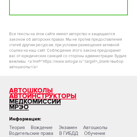
Все тексты на этом сайте имеют авторство и защищаются
законом об авторских правах. Мы не против предоставления
статей другим ресурсам, при условии размещения активной
ссылки на наш сайт. Соблюдение этого закона предохранит
вас от юридических санкций со стороны администрации. Будьте
вежливы. <a href="https://www.avtogai.ru" target=_blank>выбор
автошколы</a>
АВТОШКОЛЫ
АВТОИНСТРУКТОРЫ
МЕДКОМИССИИ
МРЭО
Информация:
Теория
Вождение
Экзамен
Автошколы
Водительские права
В ГИБДД
Обучение