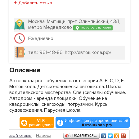
+
Добавить отзыв
Москва, Мытищи, пр-т Олимпийский, 43/1,
метро Медведково
посмотреть на карте
Ежедневно
тел.: 961-48-86, http://автошкола.рф/
Описание
Автошкола.рф - обучение на категории А, B, C, D, E.
Мотошкола. Детско-юношеска автошкола. Школа
водительского мастерства. Спецсигналы обучение.
Автодром - аренда площадки. Обучение на
квадроциклы, снегоходы, погрузчики. Курсы
судовождения. Парусная школа.
V.I.P.
Информация для представителей
размещение
Автошкола.рф
Отзывы
ить свой отзыв
Наверх
Поделиться…