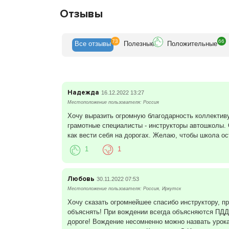
Отзывы
73
66
Все
отзывы
Полезн
ые
Положит
ельные
Надежда
16.12.2022 13:27
Местоположение пользователя: Россия
Хочу выразить огромную благодарность коллектив
грамотные специалисты - инструкторы автошколы. 
как вести себя на дорогах. Желаю, чтобы школа ос
1
1
Любовь
30.11.2022 07:53
Местоположение пользователя: Россия, Иркутск
Хочу сказать огромнейшее спасибо инструктору, п
объяснять! При вождении всегда объясняются ПДД 
дороге! Вождение несомненно можно назвать урок