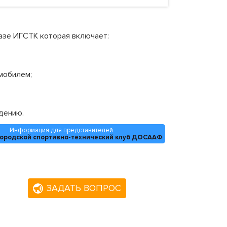
базе ИГСТК которая включает:
мобилем;
дению.
Информация для представителей
городской спортивно-технический клуб ДОСААФ
ЗАДАТЬ ВОПРОС