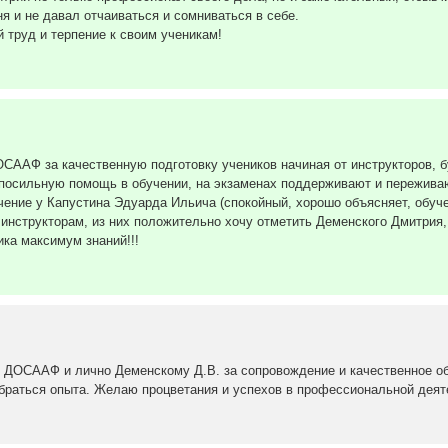
я и не давал отчаиваться и сомниваться в себе.
 труд и терпение к своим ученикам!
СААФ за качественную подготовку учеников начиная от инструкторов, 
посильную помощь в обучении, на экзаменах поддерживают и переживают
чение у Капустина Эдуарда Ильича (спокойный, хорошо объясняет, обуче
 инструкторам, из них положительно хочу отметить Деменского Дмитрия, 
ика максимум знаний!!!
ДОСААФ и лично Деменскому Д.В. за сопровождение и качественное об
абраться опыта. Желаю процветания и успехов в профессиональной деяте