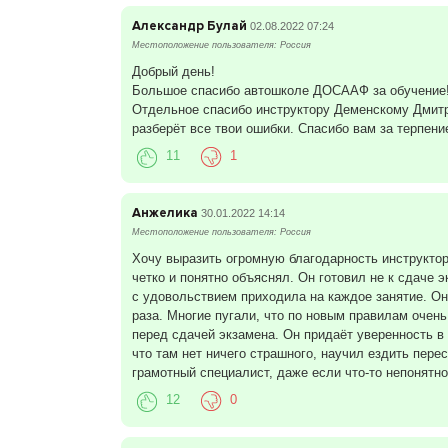
Александр Булай
02.08.2022 07:24
Местоположение пользователя: Россия
Добрый день!
Большое спасибо автошколе ДОСААФ за обучение
Отдельное спасибо инструктору Деменскому Дмитри
разберёт все твои ошибки. Спасибо вам за терпени
11
1
Анжелика
30.01.2022 14:14
Местоположение пользователя: Россия
Хочу выразить огромную благодарность инструкто
четко и понятно объяснял. Он готовил не к сдаче
с удовольствием приходила на каждое занятие. Он м
раза. Многие пугали, что по новым правилам очень
перед сдачей экзамена. Он придаёт уверенность в
что там нет ничего страшного, научил ездить пере
грамотный специалист, даже если что-то непонятно
12
0