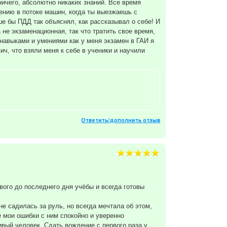
 ничего, абсолютно никаких знаний. Все время
жению в потоке машин, когда ты выезжаешь с
ше бы ПДД так объяснял, как рассказывал о себе! И
не экзаменационная, так что тратить свое время,
навыками и умениями как у меня экзамен в ГАИ я
, что взяли меня к себе в ученики и научили
Ответить/дополнить отзыв
ого до последнего дня учёбы и всегда готовы
е садилась за руль, но всегда мечтала об этом,
ё мои ошибки с ним спокойно и уверенно
ивый человек. Сдать вождение с первого раза у