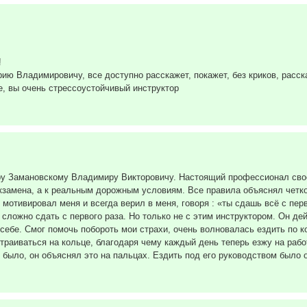
!
ю Владимировичу, все доступно расскажет, покажет, без криков, расска
е, вы очень стрессоустойчивый инструктор
ру Замановскому Владимиру Викторовичу. Настоящий профессионал свое
 экзамена, а к реальным дорожным условиям. Все правила объяснял четк
отивировал меня и всегда верил в меня, говоря : «ты сдашь всё с перво
 сложно сдать с первого раза. Но только не с этим инструктором. Он де
 себе. Смог помочь побороть мои страхи, очень волновалась ездить по 
страиваться на кольце, благодаря чему каждый день теперь езжу на работ
 было, он объяснял это на пальцах. Ездить под его руководством было 