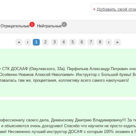
+
Добавить свой отз
3
4
Отрицат
ельные
Нейтр
альные
«
‹
1
2
3
4
5
6
7
8
›
»
у СТК ДОСААФ (Омулевского, 33а). Перфильев Александр Петрович очен
Особенно Новиков Алексей Николаевич- Инструктор с Большой буквы! В
тавалась там же, процветания, коллективу всего самого наилучшего!
рофессионалу своего дела, Деменскому Дмитрию Владимировичу!!! За т
и объясняются очень доходчиво! Спасибо что научили не просто ездить,
ами! Несомненно лучший инструктор ДОСАФ с которым 100% экзамен в Г