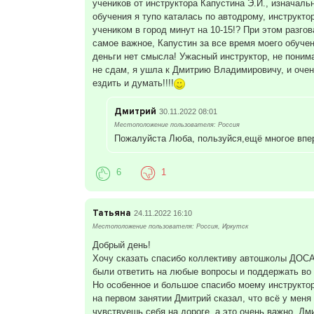
учеников от инструктора Капустина Э.И., изначальн
обучения я тупо каталась по автодрому, инструкто
учеником в город минут на 10-15!? При этом разго
самое важное, Капустин за все время моего обуче
деньги нет смысла! Ужасный инструктор, не поним
не сдам, я ушла к Дмитрию Владимировичу, и очен
ездить и думать!!!!
Дмитрий
30.11.2022 08:01
Местоположение пользователя: Россия
Пожалуйста Люба, пользуйся,ещё многое впер
6
1
Татьяна
24.11.2022 16:10
Местоположение пользователя: Россия, Иркутск
Добрый день!
Хочу сказать спасибо коллективу автошколы ДОСАА
были ответить на любые вопросы и поддержать во 
Но особенное и большое спасибо моему инструктор
на первом занятии Дмитрий сказал, что всё у меня
чувствуешь себя на дороге, а это очень важно. Дм