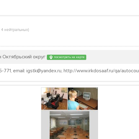
,
4 нейтральных
)
он Октябрьский округ
посмотреть на карте
771, email: igstk@yandex.ru, http://www.irkdosaaf.ru/qa/autocou