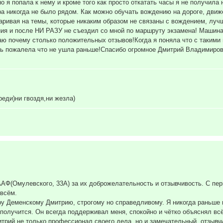
о я попала к нему и кроме того как просто откатать часы я не получила
ра никогда не было рядом. Как можно обучать вождению на дороге, дви
варивая на темы, которые никаким образом не связаны с вождением, луч
ния и после НИ РАЗУ не съездил со мной по маршруту экзамена! Машина 
аю почему столько положительных отзывов!Когда я поняла что с такими 
ь пожалела что не ушла раньше!Спасибо огромное Дмитрий Владимирович
еди)ни гвоздя,ни жезла)
Ф(Омулевского, 33А) за их доброжелательность и отзывчивость. С перв
всём.
у Деменскому Дмитрию, строгому но справедливому. Я никогда раньше н
 получится. Он всегда поддерживал меня, спокойно и чётко объяснял вс
итрий не только профессионал своего дела, но и замечательный, отзывч