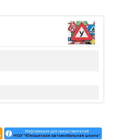
Информация для представителей
е
НОУ "Юношеская автомобильная школа"