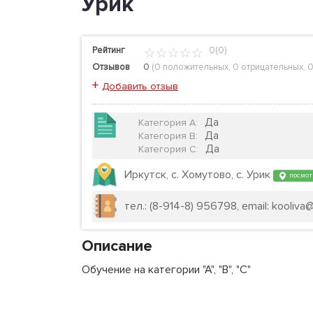
Урик
Рейтинг
0(0)
Отзывов
0
(
0 положительных
,
0 отрицательных
,
0
+
Добавить отзыв
Да
Категория А
:
Да
Категория B
:
Да
Категория C
:
Иркутск, с. Хомутово, с. Урик
посмот
тел.: (8-914-8) 956798, email: kooliva
Описание
Обучение на категории "А", "В", "С"