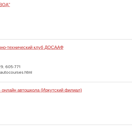
ВОА"
ивно-технический клуб ДОСААФ
29, 605-771
a/autocourses.html
онлайн автошкола (Иркутский филиал)