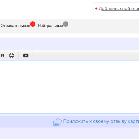
+
Добавить свой отз
0
0
Отрицат
ельные
Нейтр
альные



Приложить к своему отзыву карт