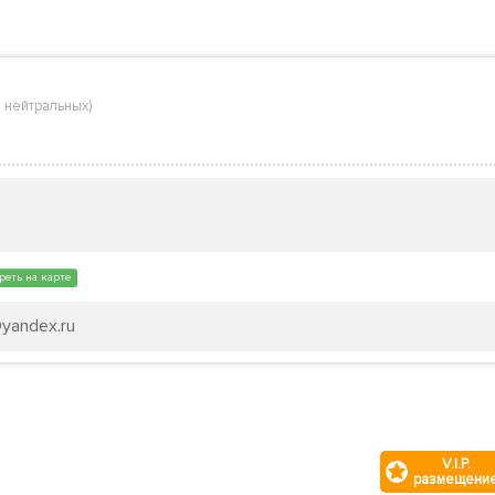
 нейтральных
)
реть на карте
@yandex.ru
V.I.P.
размещени