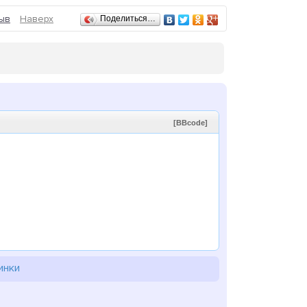
ыв
Наверх
Поделиться…
[BBcode]
инки