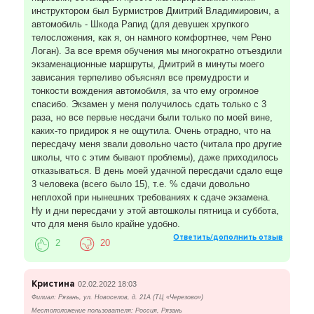
инструктором был Бурмистров Дмитрий Владимирович, а
автомобиль - Шкода Рапид (для девушек хрупкого
телосложения, как я, он намного комфортнее, чем Рено
Логан). За все время обучения мы многократно отъездили
экзаменационные маршруты, Дмитрий в минуты моего
зависания терпеливо объяснял все премудрости и
тонкости вождения автомобиля, за что ему огромное
спасибо. Экзамен у меня получилось сдать только с 3
раза, но все первые несдачи были только по моей вине,
каких-то придирок я не ощутила. Очень отрадно, что на
пересдачу меня звали довольно часто (читала про другие
школы, что с этим бывают проблемы), даже приходилось
отказываться. В день моей удачной пересдачи сдало еще
3 человека (всего было 15), т.е. % сдачи довольно
неплохой при нынешних требованиях к сдаче экзамена.
Ну и дни пересдачи у этой автошколы пятница и суббота,
что для меня было крайне удобно.
Ответить/дополнить отзыв
2
20
Кристина
02.02.2022 18:03
Филиал: Рязань, ул. Новоселов, д. 21А (ТЦ «Черезово»)
Местоположение пользователя: Россия, Рязань