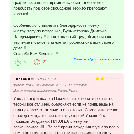
график посещения, время вождения также можно
подобрать под своё свободное! Теорию преподают
хорошо!
Особенно хочу выразить благодарность моему
инструктору по вождению, Бурмисторову Дмитрию
Владимировичу!!! За его нелёгкий труд, безграничное
терпение и самое главное за профессионализм своего
дела!!!
Спасибо Вам большое!!!
Ответить/дополнить отзыв
5
21
Евгения
01.02.2020 17:54
Филиал: Рязань, ул. Новоселов, д. 21А (ТЦ «Черезово»)
Местоположение пользователя: Россия, Рязань
Училась в филиале в Песочне,автошкола хорошая, по
теории всё отлично, объясняют если не понимаешь на
пальцах,просто так зачёт не поставят. Самое интересное
с вождением,а точнее с инструктором! У меня был
Ножиков Владимир, НИКОГДА к нему не
записывайтесь!!!!! За всё время вождения я узнала всё о
нем и его семье и ничего о том как правильно ездить.