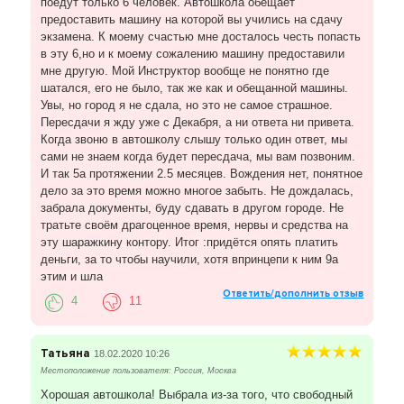
поедут только 6 человек. Автошкола обещает
предоставить машину на которой вы учились на сдачу
экзамена. К моему счастью мне досталось честь попасть
в эту 6,но и к моему сожалению машину предоставили
мне другую. Мой Инструктор вообще не понятно где
шатался, его не было, так же как и обещанной машины.
Увы, но город я не сдала, но это не самое страшное.
Пересдачи я жду уже с Декабря, а ни ответа ни привета.
Когда звоню в автошколу слышу только один ответ, мы
сами не знаем когда будет пересдача, мы вам позвоним.
И так 5а протяжении 2.5 месяцев. Вождения нет, понятное
дело за это время можно многое забыть. Не дождалась,
забрала документы, буду сдавать в другом городе. Не
тратьте своём драгоценное время, нервы и средства на
эту шаражкину контору. Итог :придётся опять платить
деньги, за то чтобы научили, хотя впринцепи к ним 9а
этим и шла
Ответить/дополнить отзыв
4
11
Татьяна
18.02.2020 10:26
Местоположение пользователя: Россия, Москва
Хорошая автошкола! Выбрала из-за того, что свободный