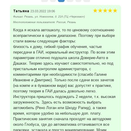
Татьяна
23.03.2022 19:06
Филиал: Рязань, ул. Новоселов, д. 21А (ТЦ «Черезово»)
Местоположение пользователя: Россия, Рязань
Когда я искала автошколу, то по ценовому соотношению
всепрактически в одном диапазоне. Поэтому при выборе
стали важны следующие факторы:
близость к дому, гибкий график обучения, частые
пересдачи в ГАИ, нормальный инструктор. По всем этим
параметрам отлично подошла школа Доверие-Авто в
Дашках. Теорию здесь изучают самостоятельно, но под
пристальным контролем администратора, с
комментариями при необходимости (спасибо Галине
Ивановне и Дмитрию). Только после сдачи всех зачетов
(на компе и в бумажном виде) вас допустят к практике,
поэтому теория в ГАИ далась довольно легко.
Инструктора пришлось подождать 2 недели, т.к. высокая
загруженность. Здесь есть возможность выбрать
автомобиль (Рено Логан или Шкоду Рапид), а также
время, которое удобно за небольшую доп. плату.
Практические занятия сначала проходят на автодроме
около Глобуса, где до автоматизма оттачиваются все
парковки, эстакада и просто маневрирование. Моим