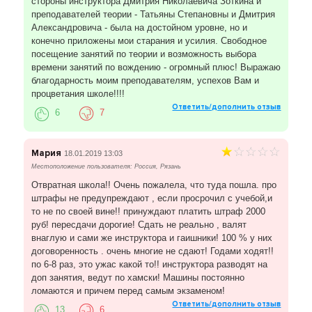
стороны инструктора Дмитрия Николаевича Зоткина и
преподавателей теории - Татьяны Степановны и Дмитрия
Александровича - была на достойном уровне, но и
конечно приложены мои старания и усилия. Свободное
посещение занятий по теории и возможность выбора
времени занятий по вождению - огромный плюс! Выражаю
благодарность моим преподавателям, успехов Вам и
процветания школе!!!!
Ответить/дополнить отзыв
6
7
Мария
18.01.2019 13:03
Местоположение пользователя: Россия, Рязань
Отвратная школа!! Очень пожалела, что туда пошла. про
штрафы не предупреждают , если просрочил с учебой,и
то не по своей вине!! принуждают платить штраф 2000
руб! пересдачи дорогие! Сдать не реально , валят
внаглую и сами же инструктора и гаишники! 100 % у них
договоренность . очень многие не сдают! Годами ходят!!
по 6-8 раз, это ужас какой то!! инструктора разводят на
доп занятия, ведут по хамски! Машины постоянно
ломаются и причем перед самым экзаменом!
Ответить/дополнить отзыв
13
6