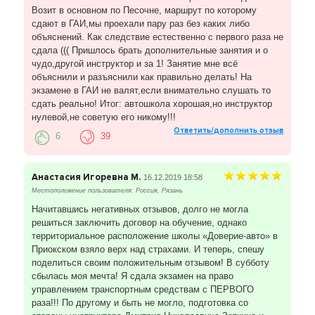
Возит в основном по Песочне, маршрут по которому
сдают в ГАИ,мы проехали пару раз без каких либо
объяснений. Как следствие естественно с первого раза не
сдала ((( Пришлось брать дополнительные занятия и о
чудо,другой инструктор и за 1! Занятие мне всё
объяснили и разъяснили как правильно делать! На
экзамене в ГАИ не валят,если внимательно слушать то
сдать реально! Итог: автошкола хорошая,но инструктор
нулевой,не советую его никому!!!
Ответить/дополнить отзыв
6
39
Анастасия Игоревна М.
16.12.2019 18:58
Местоположение пользователя: Россия, Рязань
Начитавшись негативных отзывов, долго не могла
решиться заключить договор на обучение, однако
территориальное расположение школы «Доверие-авто» в
Приокском взяло верх над страхами. И теперь, спешу
поделиться своим положительным отзывом! В субботу
сбылась моя мечта! Я сдала экзамен на право
управлением транспортным средствам с ПЕРВОГО
раза!!! По другому и быть не могло, подготовка со