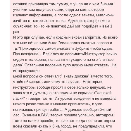
оставив приличную там сумму, я ушла ни с чем.Знания
ученики там получают сами, сидя за компьютером
изучают информацию, а после сдают зачёты, миллионы
зачётов от которых нет толка. Администратор(он же и
объясняет, то что не понятно) дай бог подойдёт к вам 1
раз
И это при случае, если красный экран загорится. Из всего
что мне объяснили было "если палка смотрит вправо и
тд."Приходилось самой вникать и Зубрить чтобы сдать.
Про вождение... Без слез не вспомнить!Инструктор вечно
сидел в телефоне, пол занятия уходило на его "личные
дела",Остальная половина тупо нужно было откатать. На
интересующие
мной вопросы он отвечал :" знать должна" вместо того,
чтобя объяснить или чему то научить. Некоторые
инструкторы вообще просят к себе только девушек, не
знаю что и думать,но это прям и не скрывают"женской
ласки" - говорят хотят. Из уроков вождения я не вынесла
ничего разве только к машине привыкаешь, и уже
понимаешь принцип работы. А дальше вообще тёмный
лес. Экзамен в ГАИ, теория прошла успешно, автодром
тоже не плохо прошёл, только вот когда после автодром
всем сказали ехать к 3 на город, не предупредили, что