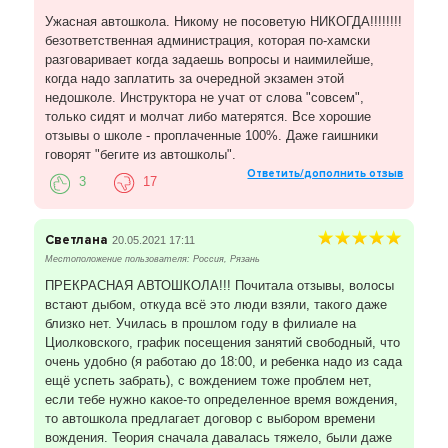
Ужасная автошкола. Никому не посоветую НИКОГДА!!!!!!!!
безответственная администрация, которая по-хамски
разговаривает когда задаешь вопросы и наимилейше,
когда надо заплатить за очередной экзамен этой
недошколе. Инструктора не учат от слова "совсем",
только сидят и молчат либо матерятся. Все хорошие
отзывы о школе - проплаченные 100%. Даже гаишники
говорят "бегите из автошколы".
Ответить/дополнить отзыв
3
17
Светлана
20.05.2021 17:11
Местоположение пользователя: Россия, Рязань
ПРЕКРАСНАЯ АВТОШКОЛА!!! Почитала отзывы, волосы
встают дыбом, откуда всё это люди взяли, такого даже
близко нет. Училась в прошлом году в филиале на
Циолковского, график посещения занятий свободный, что
очень удобно (я работаю до 18:00, и ребенка надо из сада
ещё успеть забрать), с вождением тоже проблем нет,
если тебе нужно какое-то определенное время вождения,
то автошкола предлагает договор с выбором времени
вождения. Теория сначала давалась тяжело, были даже