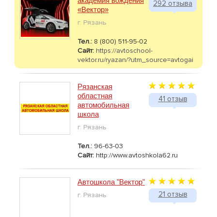
академия вождения
292 отзыва
«Вектор»
г. Рязань
Тел.:
8 (800) 511-95-02
Сайт:
https://avtoschool-
vektor.ru/ryazan/?utm_source=avtogai
Рязанская
областная
41 отзыв
автомобильная
школа
г. Рязань
Тел.:
96-63-03
Сайт:
http://www.avtoshkola62.ru
Автошкола "Вектор"
21 отзыв
г. Рязань