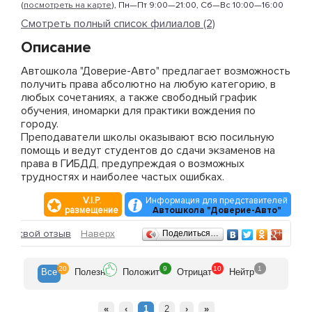
(
посмотреть на карте
), Пн—Пт 9:00—21:00, Сб—Вс 10:00—16:00
Смотреть полный список филиалов (2)
Описание
Автошкола "Доверие-Авто" предлагает возможность
получить права абсолютно на любую категорию, в
любых сочетаниях, а также свободный график
обучения, иномарки для практики вождения по
городу.
Преподаватели школы оказывают всю посильную
помощь и ведут студентов до сдачи экзаменов на
права в ГИБДД, предупреждая о возможных
трудностях и наиболее частых ошибках.
V.I.P.
Информация для представителей
размещение
Автошкола "Доверие-Авто"
Отзывы
ить свой отзыв
Наверх
Поделиться…
20
9
10
1
Все
Полезн
Положит
Отрицат
Нейтр
«
‹
1
2
›
»