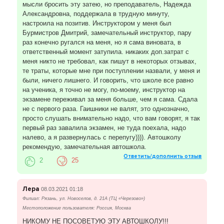
мысли бросить эту затею, но преподаватель, Надежда
Александровна, поддержала в трудную минуту,
настроила на позитив. Инструктором у меня был
Бурмистров Дмитрий, замечательный инструктор, пару
раз конечно ругался на меня, но я сама виновата, в
ответственный момент затупила. никаких доп.затрат с
меня никто не требовал, как пишут в некоторых отзывах,
те траты, которые мне при поступлении назвали, у меня и
были, ничего лишнего. И говорить, что школе все равно
на ученика, я точно не могу, по-моему, инструктор на
экзамене переживал за меня больше, чем я сама. Сдала
не с первого раза. Гаишники не валят, это однозначно,
просто слушать внимательно надо, что вам говорят, я так
первый раз завалила экзамен, не туда поехала, надо
налево, а я развернулась с перепугу)))). Автошколу
рекомендую, замечательная автошкола.
Ответить/дополнить отзыв
2
25
Лера
08.03.2021 01:18
Филиал: Рязань, ул. Новоселов, д. 21А (ТЦ «Черезово»)
Местоположение пользователя: Россия, Москва
НИКОМУ НЕ ПОСОВЕТУЮ ЭТУ АВТОШКОЛУ!!!