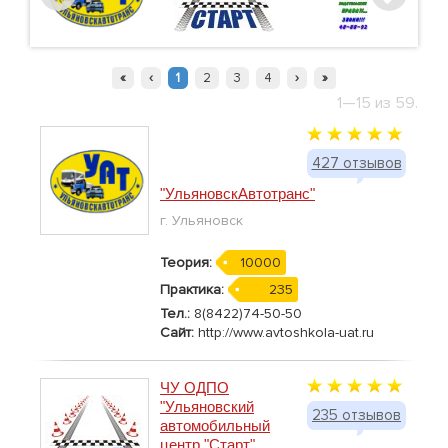
«
‹
1
2
3
4
›
»
1—15 из 59.
427 отзывов
"УльяновскАвтотранс"
г. Ульяновск
Теория:
10000
Практика:
235
Тел.:
8(8422)74-50-50
Сайт:
http://www.avtoshkola-uat.ru
ЧУ ОДПО
"Ульяновский
235 отзывов
автомобильный
центр "Старт"