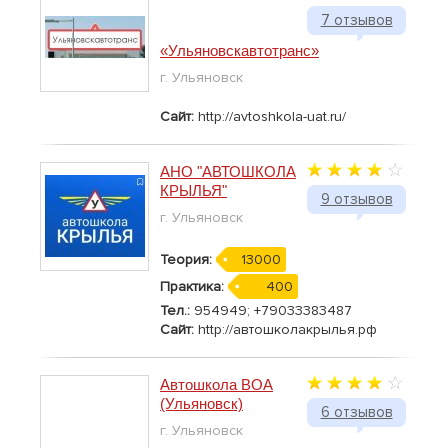
7 отзывов
«Ульяновскавтотранс»
г. Ульяновск
Сайт:
http://avtoshkola-uat.ru/
АНО "АВТОШКОЛА
КРЫЛЬЯ"
9 отзывов
г. Ульяновск
Теория:
13000
Практика:
400
Тел.:
954949; +79033383487
Сайт:
http://автошколакрылья.рф
Автошкола ВОА
(Ульяновск)
6 отзывов
г. Ульяновск