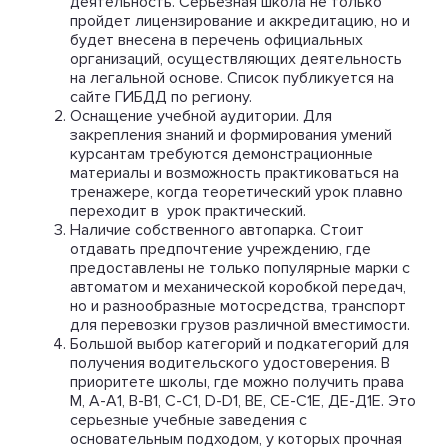
деятельность. Серьезная школа не только
пройдет лицензирование и аккредитацию, но и
будет внесена в перечень официальных
организаций, осуществляющих деятельность
на легальной основе. Список публикуется на
сайте ГИБДД по региону.
Оснащение учебной аудитории. Для
закрепления знаний и формирования умений
курсантам требуются демонстрационные
материалы и возможность практиковаться на
тренажере, когда теоретический урок плавно
переходит в урок практический.
Наличие собственного автопарка. Стоит
отдавать предпочтение учреждению, где
предоставлены не только популярные марки с
автоматом и механической коробкой передач,
но и разнообразные мотосредства, транспорт
для перевозки грузов различной вместимости.
Большой выбор категорий и подкатегорий для
получения водительского удостоверения. В
приоритете школы, где можно получить права
М, А-А1, В-В1, С-С1, D-D1, ВЕ, СЕ-С1Е, ДЕ-Д1Е. Это
серьезные учебные заведения с
основательным подходом, у которых прочная