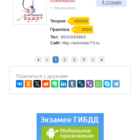
4 отзыва
г. Ульяновск
Теория:
43000
Практика:
1000
Тел.:
9510993883
Сайт:
http://avtolider73.ru
«
‹
1
2
3
4
›
»
Поделиться с друзьями