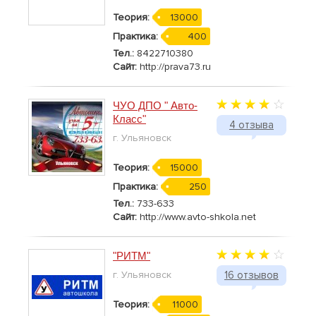
Теория:
13000
Практика:
400
Тел.:
8422710380
Сайт:
http://prava73.ru
ЧУО ДПО " Авто-
Класс"
4 отзыва
г. Ульяновск
Теория:
15000
Практика:
250
Тел.:
733-633
Сайт:
http://www.avto-shkola.net
"РИТМ"
г. Ульяновск
16 отзывов
Теория:
11000