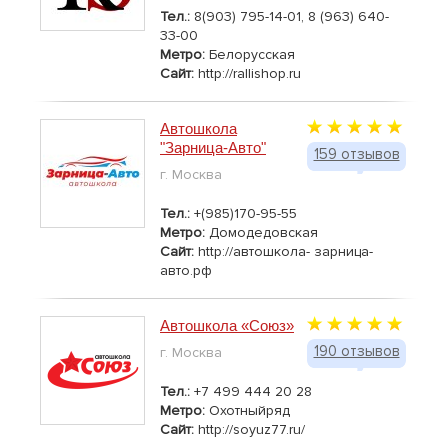
Тел.:
8(903) 795-14-01, 8 (963) 640-
33-00
Метро:
Белорусская
Сайт:
http://rallishop.ru
Автошкола
"Зарница-Авто"
159 отзывов
г. Москва
Тел.:
+(985)170-95-55
Метро:
Домодедовская
Сайт:
http://автошкола- зарница-
авто.рф
Автошкола «Союз»
190 отзывов
г. Москва
Тел.:
+7 499 444 20 28
Метро:
Охотныйряд
Сайт:
http://soyuz77.ru/