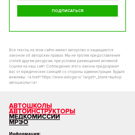
Все тексты на этом сайте имеют авторство и защищаются
законом об авторских правах. Мы не против предоставления
статей другим ресурсам, при условии размещения активной
ссылки на наш сайт. Соблюдение этого закона предохранит
вас от юридических санкций со стороны администрации. Будьте
вежливы. <a href="https://www.avtogai.ru" target=_blank>выбор
автошколы</a>
АВТОШКОЛЫ
АВТОИНСТРУКТОРЫ
МЕДКОМИССИИ
МРЭО
Информация: