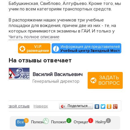
Бабушкинская, Свиблово, Алтуфьево. Кроме того, мы
учим по всем категориям транспортных средств.
В распоряжении наших учеников три учебные
площадки для вождения, причем две из них - те, на
которых принимаются экзамены в ГАИ. И только у
нас в Москве утвержденный маршрут учебных
Читать полное описание
занятий в городе включает в себя
V.I.P.
Информация для представителей
"экзаменационные" улицы.
размещение
Учебный центр Звездный Мост
На отзывы отвечает
Василий Васильевич
ЗАДАТЬ
Генеральный директор
ВОПРОС
Отзывы
ить свой отзыв
Наверх
Поделиться…
5
2
1
2
Все
Полезн
Положит
Отрицат
Нейтр