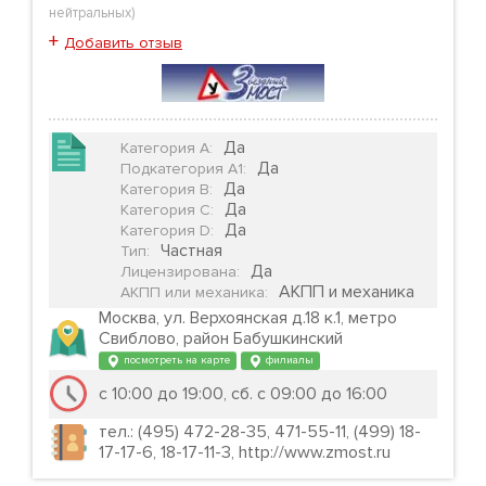
нейтральных
)
+
Добавить отзыв
Да
Категория А
:
Да
Подкатегория А1
:
Да
Категория B
:
Да
Категория C
:
Да
Категория D
:
Частная
Тип
:
Да
Лицензирована
:
АКПП и механика
АКПП или механика
:
Москва, ул. Верхоянская д.18 к.1, метро
Свиблово, район Бабушкинский
посмотреть на карте
филиалы
с 10:00 до 19:00, сб. с 09:00 до 16:00
тел.: (495) 472-28-35, 471-55-11, (499) 18-
17-17-6, 18-17-11-3, http://www.zmost.ru