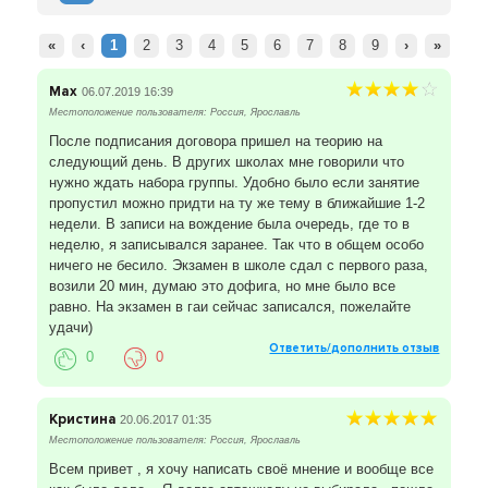
более человек скидка - 50% на теоретический курс.
Для Вашего обучения мы предлагаем комфортный,
просторный учебный класс, благоустроенный
«
‹
1
2
3
4
5
6
7
8
9
›
»
учебный автодром в черте города (вблизи
Юбилейного моста), различные марки учебных
Max
06.07.2019 16:39
автомобилей: импортные, отечественные, с
Местоположение пользователя: Россия, Ярославль
механической и автоматической коробкой передач;
После подписания договора пришел на теорию на
высокопрофессиональные преподаватели теории и
следующий день. В других школах мне говорили что
практики.
нужно ждать набора группы. Удобно было если занятие
пропустил можно придти на ту же тему в ближайшие 1-2
недели. В записи на вождение была очередь, где то в
неделю, я записывался заранее. Так что в общем особо
ничего не бесило. Экзамен в школе сдал с первого раза,
возили 20 мин, думаю это дофига, но мне было все
равно. На экзамен в гаи сейчас записался, пожелайте
удачи)
Ответить/дополнить отзыв
0
0
Кристина
20.06.2017 01:35
Местоположение пользователя: Россия, Ярославль
Всем привет , я хочу написать своё мнение и вообще все