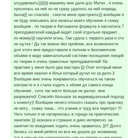
штудировать)))))))) машинку мне дали дэу Матиз , я очень
просилась на неё но не сразу удалось на ней очередь
была((( но спасибо , смогли меня пристроить))) вообщем я
не буду описывать все нюансы моего обучение я скажу
вообщем , по теории в Автошколе формула я насчитала 7
преподавателей каждый ведёт свой отдельно предмет ,
по моему))) научили огонь, Гаи сдала с первого раза и это
не шутка ! Да так можно без проблем, все возможности
для этого мне предоставили в полном и безлимитном
объёме в виде замечательной системе посещения лекций
по теории и очень грамотных преподавателей! На
практике у меня было два мастера ))) Олег который меня
все время хвалил и Илья который ругал но за дело )!
Вообщем мне очень понравилось обучаться на таком
контрасте и я стала ходить к обоим до самого конца
обучения , хотя так никто больше не делал, мне
разрешили)! Спасибо большое за индивидуальный подход
к клиенту)! Вообщем ничего плохого сказать про практику
не могу , скажу лишь , что учение и труд все перетрут !!!
Чего только я не натерпелась в городе на практических
занятиях ))) ахахаха и страшно и дико интересно, на
занятия по вождению ходить очень нравилось ))!!! Долго
бились со мной ребята но все же дошли до экзаменов,
тут я уже не так хорохорилась как на теории и уже почти