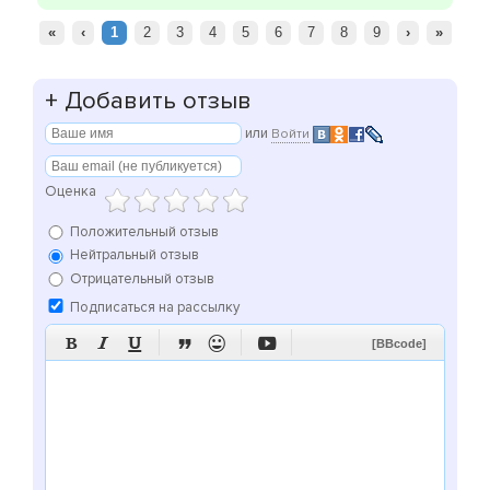
«
‹
1
2
3
4
5
6
7
8
9
›
»
+
Добавить отзыв
или
Войти
Оценка
Положительный отзыв
Нейтральный отзыв
Отрицательный отзыв
Подписаться на рассылку






[BBcode]