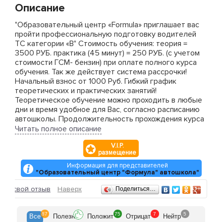
Описание
"Образовательный центр «Formula» приглашает вас
пройти профессиональную подготовку водителей
ТС категории «В" Стоимость обучения: теория =
3500 РУБ. практика (45 минут) = 250 РУБ. (с учетом
стоимости ГСМ- бензин) при оплате полного курса
обучения. Так же действует система рассрочки!
Начальный взнос от 1000 Руб. Гибкий график
теоретических и практических занятий!
Теоретическое обучение можно проходить в любые
дни и время удобное для Вас, согласно расписанию
автошколы. Продолжительность прохождения курса
от 1 месяца. Запись на теоретический курс
Читать полное описание
производится еженедельно. ВНИМАНИЕ! Постоянно
V.I.P.
действующие СКИДКИ!!! 1. скидка 1000 рублей при
размещение
оплате полного курса единовременно + комплект
учебной литературы в подарок 2. студентам при
Информация для представителей
"Образовательный центр "Формула" автошкола"
предъявлении студенческого билета 3. скидка -50%
на теоретический курс всем заключившим договор
Отзывы
ить свой отзыв
Наверх
Поделиться…
на обучения в день своего рождения 4. скидка
"Веселые компании», при единовременном
подписании договора на обучение компанией из 4-х и
87
75
7
5
Все
Полезн
Положит
Отрицат
Нейтр