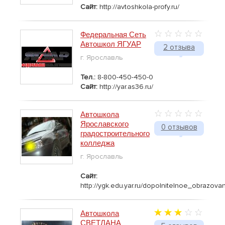
Сайт:
http://avtoshkola-profy.ru/
Федеральная Сеть
Автошкол ЯГУАР
2 отзыва
г. Ярославль
Тел.:
8-800-450-450-0
Сайт:
http://yar.as36.ru/
Автошкола
Ярославского
0 отзывов
градостроительного
колледжа
г. Ярославль
Сайт:
http://ygk.edu.yar.ru/dopolnitelnoe_obrazovan
Автошкола
СВЕТЛАНА