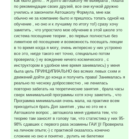
как было дело... Я долго автошколу не выбирала , пошла
по рекомендации своих друзей, все они кучкой дружно
учились и закончили Автошколу Формула, мне как
обычно не за компанию было и пришлось топать одной на
обучение , но оно и к лучшему по итогу то!) сразу хочу
заметить , что упростило мое обучение в этой школе это
система посещение теории , во первых полностью без
лимитное её посещение и возможность посещать лекции
в то время когда я могу, очень интересно у них устроено
все это, нигде такого нет точно, специально потом
проверила;-) ну вождение ничего космического , с
инструктором в удобное мне время занимались) у меня
была цель ПРИНЦИПИАЛЬНО без всяких левых схем и
движений дойти до конца и получить права! Занималась я
реально по чесноку добросовестно , не ленилась
повторно забегать на теоретические занятия , брала часы
сверх минимальной программы хотя хочу заметить , что
Программа минимальная очень мала, на практике всем
приходиться брать Доп занятия , увы но это не к
Автошколе вопрос , автошкола меня удивила тем, что
теорию там заносят в голову так, что статистика у них 95-
98% сдавших с первого раза экзамены ГАИ ))! Проверила
на личном опыте;-) с практикой оказалось конечно
сложнее но оно и понятно , рулить не билетики