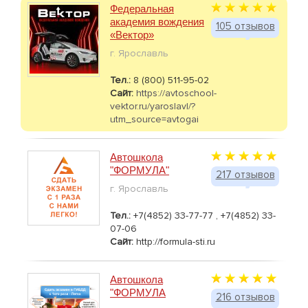
Федеральная
академия вождения
105 отзывов
«Вектор»
г. Ярославль
Тел.:
8 (800) 511-95-02
Сайт:
https://avtoschool-
vektor.ru/yaroslavl/?
utm_source=avtogai
Автошкола
"ФОРМУЛА"
217 отзывов
г. Ярославль
Тел.:
+7(4852) 33-77-77 , +7(4852) 33-
07-06
Сайт:
http://formula-sti.ru
Автошкола
"ФОРМУЛА
216 отзывов