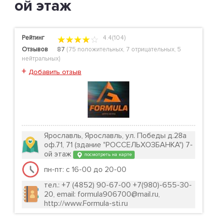
ой этаж
Рейтинг
4.4(104)
Отзывов
87
(
75 положительных
,
7 отрицательных
,
5
нейтральных
)
+
Добавить отзыв
Ярославль, Ярославль, ул. Победы д.28а
оф.71, 71 (здание "РОССЕЛЬХОЗБАНКА") 7-
ой этаж
посмотреть на карте
пн-пт: с 16-00 до 20-00
тел.: +7 (4852) 90-67-00 +7(980)-655-30-
20, email: formula906700@mail.ru,
http://www.Formula-sti.ru