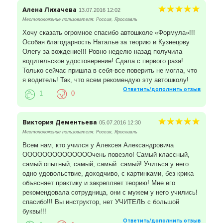
Алена Лихачева
13.07.2016 12:02
Местоположение пользователя: Россия, Ярославль
Хочу сказать огромное спасибо автошколе «Формула»!!!
Особая благодарность Наталье за теорию и Кузнецову
Олегу за вождение!!! Ровно неделю назад получила
водительское удостоверение! Сдала с первого раза!
Только сейчас пришла в себя-все поверить не могла, что
я водитель! Так, что всем рекомендую эту автошколу!
Ответить/дополнить отзыв
1
0
Виктория Дементьева
05.07.2016 12:30
Местоположение пользователя: Россия, Ярославль
Всем нам, кто учился у Алексея Александровича
ООООООООООООООчень повезло! Самый классный,
самый опытный, самый, самый. самый! Учиться у него
одно удовольствие, доходчиво, с картинками, без крика
объясняет практику и закрепляет теорию! Мне его
рекомендовала сотрудница, они с мужем у него учились!
спасибо!!! Вы инструктор, нет УЧИТЕЛЬ с большой
буквы!!!
Ответить/дополнить отзыв