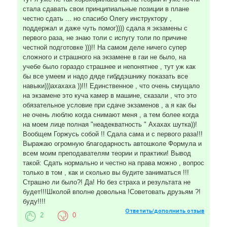
стала сдавать свои принципиальные позиции в плане
честно сдать ... но спасибо Олегу инструктору ,
поддержал и даже чуть помог)))) сдала я экзамены с
первого раза, не знаю толи с испугу толи по причине
честной подготовке )))!! На самом деле ничего супер
сложного и страшного на экзамене в гаи не было, на
учебе было гораздо страшнее и непонятнее , тут уж как
бы все умеем и надо дяде гибддэшнику показать все
навыки)))ахахаха ))!!! Единственное , что очень смущало
на экзамене это куча камер в машине, сказали , что это
обязательное условие при сдаче экзаменов , а я как бы
не очень люблю когда снимают меня , а тем более когда
на моем лице полная "неадекватность " Ахахах шутка))!
Вообщем Горжусь собой !! Сдала сама и с первого раза!!!
Выражаю огромную благодарность автошколе Формула и
всем моим преподавателям теории и практики! Вывод
такой: Сдать нормально и честно на права можно , вопрос
только в том , как и сколько вы будите заниматься !!!
Страшно ли было?! Да! Но без страха и результата не
будет!!!Школой вполне довольна !Советовать друзьям ?!
буду!!!!
Ответить/дополнить отзыв
2
0