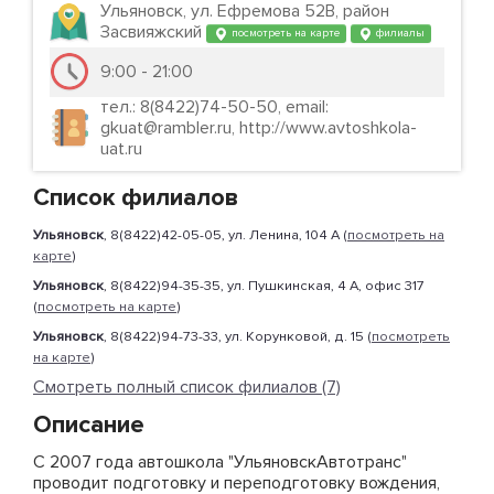
Ульяновск, ул. Ефремова 52В, район
Засвияжский
посмотреть на карте
филиалы
9:00 - 21:00
тел.: 8(8422)74-50-50, email:
gkuat@rambler.ru, http://www.avtoshkola-
uat.ru
Список филиалов
Ульяновск
, 8(8422)42-05-05, ул. Ленина, 104 А (
посмотреть на
карте
)
Ульяновск
, 8(8422)94-35-35, ул. Пушкинская, 4 А, офис 317
(
посмотреть на карте
)
Ульяновск
, 8(8422)94-73-33, ул. Корунковой, д. 15 (
посмотреть
на карте
)
Смотреть полный список филиалов (7)
Описание
С 2007 года автошкола "УльяновскАвтотранс"
проводит подготовку и переподготовку вождения,