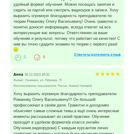
удобный формат обучения. Можно посещать занятия и
сидеть за партой или смотреть видеоурок в записи. Хочу
выразить огромную благодарность преподавателю по
теории Романову Олегу Васильевичу! Очень грамотно и
понятно доносит информацию, всегда ответит на все
интересующие вас вопросы. Ответственен за ваше
обучение и результат, потому что работает на качество! С
ним вы точно сдадите экзамен по теории с первого раза!
Ответить/дополнить отзыв
9
9
Анна
30.12.2023 20:32
Филиал: Ульяновск, ул. Рябикова, 75
Местоположение пользователя: Россия, Нижний Новгород
Хочу выразить огромную благодарность преподавателю
Романову Олегу Васильевичу!!! Он большой
профессионал в своём деле. Грамотно и доходчиво
объясняет самые сложные темы,а ещё очень интересные
моменты рассказывает из своей практики. Обучение
проходит в удобном формате(в классе,онлайн-
Обучение,видеоруроки) С каждым курсантом лично
разбирает,те вопросы,которые были несовсем понятны.