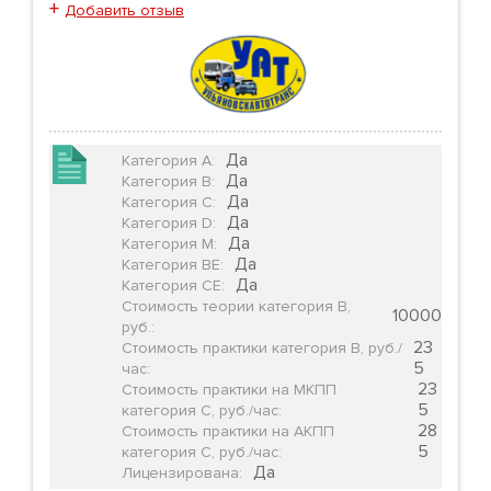
+
Добавить отзыв
Да
Категория А
:
Да
Категория B
:
Да
Категория C
:
Да
Категория D
:
Да
Категория М
:
Да
Категория BE
:
Да
Категория CE
:
Стоимость теории категория B,
10000
руб.
:
23
Стоимость практики категория B, руб./
5
час
:
23
Стоимость практики на МКПП
5
категория С, руб./час
:
28
Стоимость практики на АКПП
5
категория С, руб./час
:
Да
Лицензирована
: