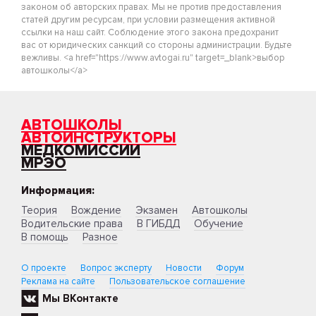
законом об авторских правах. Мы не против предоставления
статей другим ресурсам, при условии размещения активной
ссылки на наш сайт. Соблюдение этого закона предохранит
вас от юридических санкций со стороны администрации. Будьте
вежливы. <a href="https://www.avtogai.ru" target=_blank>выбор
автошколы</a>
АВТОШКОЛЫ
АВТОИНСТРУКТОРЫ
МЕДКОМИССИИ
МРЭО
Информация:
Теория
Вождение
Экзамен
Автошколы
Водительские права
В ГИБДД
Обучение
В помощь
Разное
О проекте
Вопрос эксперту
Новости
Форум
Реклама на сайте
Пользовательское соглашение
Мы ВКонтакте