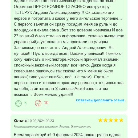
сдала экзамен по практическому вхождению-автомат.
Огромное ПРЕОГРОМНОЕ СПАСИБО инструктору-
ТЕТЕРУК Андрею Александровичу!!! Ох,сколько его
нервов я потратила и какое у него ангельское терпение...
С первого занятия он сразу посадил меня за руль и до
площадки я ехала сама .Вот это доверие новичкам И все
27 занятий было столько информации, сколько выполнено
упражнений,а уж сколько мы проехали по улицам
Засвияжья,не посчитать. Андрей Александрович -Вы
лучший!!! Пусть всегда везёт Вашим ученикам!!!Немного
хочу написать о инспекторе,который принимал экзамен:
спокойный,вежливый,говорил все четко. Даже когда я
совершила ошибку,он так сказал,что у меня не было
паники( типа:ужас ошибка, всё...не сдам). Сдать с
первого раза и теорию и практику реально,это я испытала
на себе, а автошкола УльяновскАвтоТранс в этом
поможет . Всем желаю удачи!!!
Ответить/дополнить отзыв
5
10
Ольга
10.02.2024 20:23
Местоположение пользователя: Россия, Электросталь
Всем здравствуйте! 9 февраля 2024г,наша группа сдала