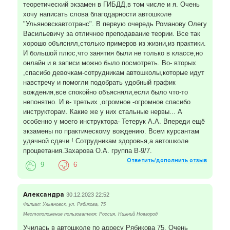
теоретический экзамен в ГИБДД,в том числе и я. Очень
хочу написать слова благодарности автошколе
"Ульяновскавтотранс". В первую очередь Романову Олегу
Васильевичу за отличное преподавание теории. Все так
хорошо объяснял,столько примеров из жизни,из практики.
И большой плюс,что занятия были не только в классе,но
онлайн и в записи можно было посмотреть. Во- вторых
,спасибо девочкам-сотрудникам автошколы,которые идут
навстречу и помогли подобрать удобный график
вождения,все спокойно объясняли,если было что-то
непонятно. И в- третьих ,огромное -огромное спасибо
инструкторам. Какие же у них стальные нервы... А
особенно у моего инструктора- Тетерук А.А. Впереди ещё
экзамены по практическому вождению. Всем курсантам
удачной сдачи ! Сотрудникам здоровья,а автошколе
процветания.Захарова О.А. группа В-9/7.
Ответить/дополнить отзыв
9
6
Александра
30.12.2023 22:52
Филиал: Ульяновск, ул. Рябикова, 75
Местоположение пользователя: Россия, Нижний Новгород
Училась в автошколе по адресу Рябикова 75. Очень