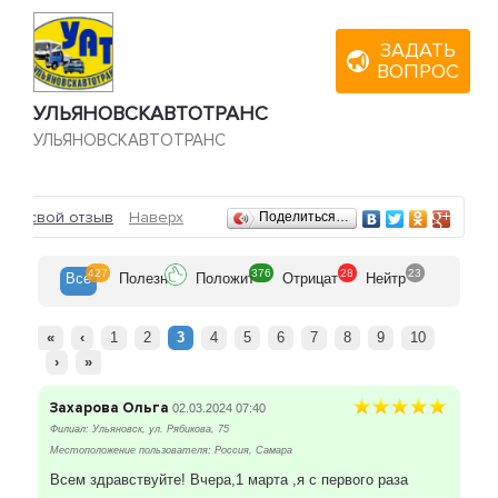
ЗАДАТЬ
ВОПРОС
УЛЬЯНОВСКАВТОТРАНС
УЛЬЯНОВСКАВТОТРАНС
Отзывы
ить свой отзыв
Наверх
Поделиться…
427
376
28
23
Все
Полезн
Положит
Отрицат
Нейтр
«
‹
1
2
3
4
5
6
7
8
9
10
›
»
Захарова Ольга
02.03.2024 07:40
Филиал: Ульяновск, ул. Рябикова, 75
Местоположение пользователя: Россия, Самара
Всем здравствуйте! Вчера,1 марта ,я с первого раза