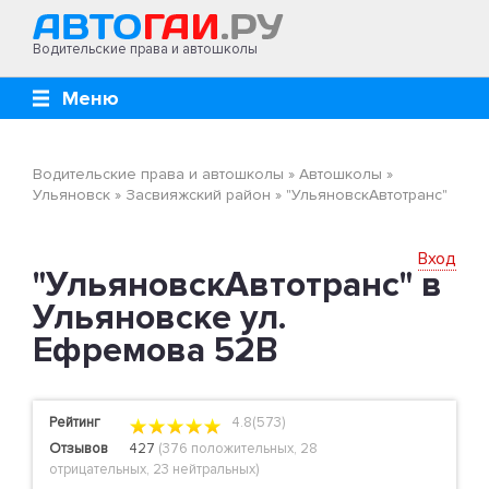
Водительские права и автошколы
Меню
Водительские права и автошколы
»
Автошколы
»
Ульяновск
»
Засвияжский район
»
"УльяновскАвтотранс"
Вход
"УльяновскАвтотранс" в
Ульяновске ул.
Ефремова 52В
Рейтинг
4.8(573)
Отзывов
427
(
376 положительных
,
28
отрицательных
,
23 нейтральных
)