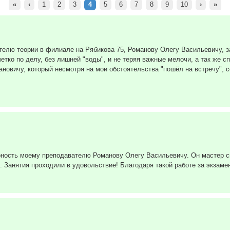
«
‹
1
2
3
4
5
6
7
8
9
10
›
»
елю теории в филиале на Рябикова 75, Романову Олегу Васильевичу, з
тко по делу, без лишней "воды", и не теряя важные мелочи, а так же с
новичу, который несмотря на мои обстоятельства "пошёл на встречу", 
рность моему преподавателю Романову Олегу Васильевичу. Он мастер св
. Занятия проходили в удовольствие! Благодаря такой работе за экзаме