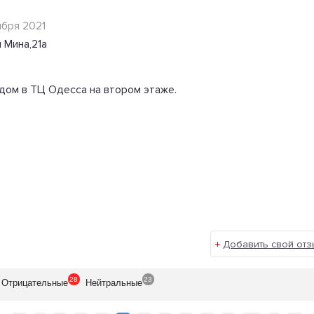
ября 2021
 Мина,21а
дом в ТЦ Одесса на втором этаже.
+
Добавить свой отз
28
23
Отрицат
ельные
Нейтр
альные