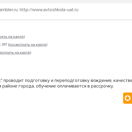
mbler.ru, http://www.avtoshkola-uat.ru
реть на карте
)
 317 (
посмотреть на карте
)
мотреть на карте
)
" проводит подготовку и переподготовку вождения, качест
 районе города, обучение оплачивается в рассрочку.