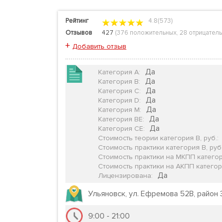
Рейтинг
4.8(573)
Отзывов
427
(
376 положительных
,
28 отрицател
+
Добавить отзыв
Да
Категория А
:
Да
Категория B
:
Да
Категория C
:
Да
Категория D
:
Да
Категория М
:
Да
Категория BE
:
Да
Категория CE
:
Стоимость теории категория B, руб.
:
Стоимость практики категория B, руб
Стоимость практики на МКПП категор
Стоимость практики на АКПП категори
Да
Лицензирована
:
Ульяновск, ул. Ефремова 52В, район
9:00 - 21:00