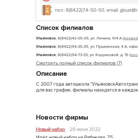
тел.: 8(8422)74-50-50, email: gkuat@ra
Список филиалов
Ульяновск
, 8(8422)42-05-05, ул. Ленина, 104 А (
посмот
Ульяновск
, 8(8422)94-35-35, ул. Пушкинская, 4 А, офис
Ульяновск
, 8(8422)94-73-33, ул. Корунковой, д. 15 (
пос
Смотреть полный список филиалов (7)
Описание
С 2007 года автошкола "УльяновскАвтотранс
для вас график, филиалы находятся в каждом
Новости фирмы
Новый набор
29 июня 2022
Идёт новый набор на Рябикова, 75.