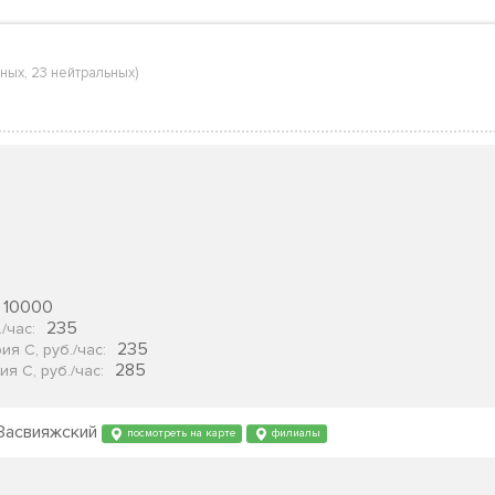
ьных
,
23 нейтральных
)
10000
235
./час
:
235
ия С, руб./час
:
285
я С, руб./час
:
 Засвияжский
посмотреть на карте
филиалы