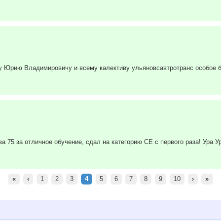
ру Юрию Владимировичу и всему калективу ульяновсавтротранс особое 
 75 за отличное обучение, сдал на категорию CE с первого раза! Ура Ур
«
‹
1
2
3
4
5
6
7
8
9
10
›
»