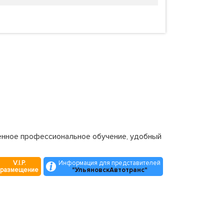
венное профессиональное обучение, удобный
V.I.P.
Информация для представителей
размещение
"УльяновскАвтотранс"