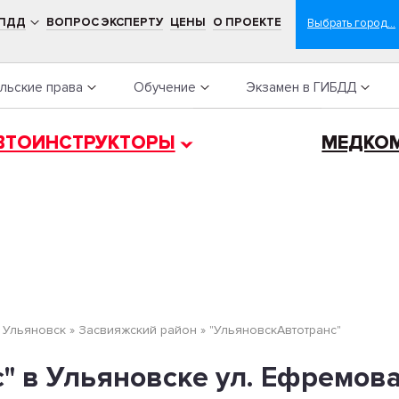
 ПДД
ВОПРОС ЭКСПЕРТУ
ЦЕНЫ
О ПРОЕКТЕ
льские права
Обучение
Экзамен в ГИБДД
ВТОИНСТРУКТОРЫ
МЕДКО
»
Ульяновск
»
Засвияжский район
»
"УльяновскАвтотранс"
" в Ульяновске ул. Ефремов