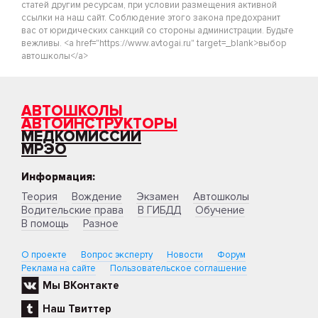
статей другим ресурсам, при условии размещения активной
ссылки на наш сайт. Соблюдение этого закона предохранит
вас от юридических санкций со стороны администрации. Будьте
вежливы. <a href="https://www.avtogai.ru" target=_blank>выбор
автошколы</a>
АВТОШКОЛЫ
АВТОИНСТРУКТОРЫ
МЕДКОМИССИИ
МРЭО
Информация:
Теория
Вождение
Экзамен
Автошколы
Водительские права
В ГИБДД
Обучение
В помощь
Разное
О проекте
Вопрос эксперту
Новости
Форум
Реклама на сайте
Пользовательское соглашение
Мы ВКонтакте
Наш Твиттер