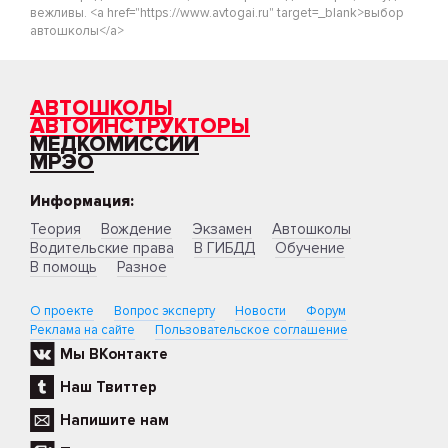
вежливы. <a href="https://www.avtogai.ru" target=_blank>выбор
автошколы</a>
АВТОШКОЛЫ
АВТОИНСТРУКТОРЫ
МЕДКОМИССИИ
МРЭО
Информация:
Теория
Вождение
Экзамен
Автошколы
Водительские права
В ГИБДД
Обучение
В помощь
Разное
О проекте
Вопрос эксперту
Новости
Форум
Реклама на сайте
Пользовательское соглашение
Мы ВКонтакте
Наш Твиттер
Напишите нам