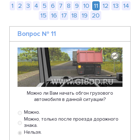
1
2
3
4
5
6
7
8
9
10
11
12
13
14
15
16
17
18
19
20
Вопрос № 11
Можно ли Вам начать обгон грузового
автомобиля в данной ситуации?
Можно.
Можно, только после проезда дорожного
знака.
Нельзя.