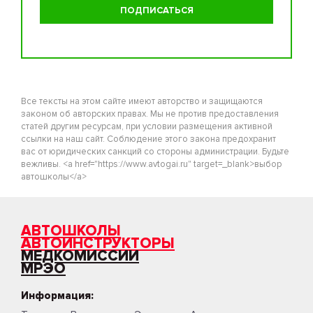
Все тексты на этом сайте имеют авторство и защищаются
законом об авторских правах. Мы не против предоставления
статей другим ресурсам, при условии размещения активной
ссылки на наш сайт. Соблюдение этого закона предохранит
вас от юридических санкций со стороны администрации. Будьте
вежливы. <a href="https://www.avtogai.ru" target=_blank>выбор
автошколы</a>
АВТОШКОЛЫ
АВТОИНСТРУКТОРЫ
МЕДКОМИССИИ
МРЭО
Информация: