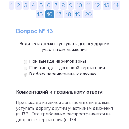
1
2
3
4
5
6
7
8
9
10
11
12
13
14
15
16
17
18
19
20
Вопрос № 16
Водители должны уступать дорогу другим
участникам движения:
При выезде из жилой зоны.
При выезде с дворовой территории.
В обоих перечисленных случаях.
Комментарий к правильному ответу:
При выезде из жилой зоны водители должны
уступать дорогу другим участникам движения
(п. 17.3). Это требование распространяется на
дворовые территории (п. 17.4).