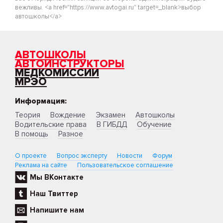
вежливы. <a href="https://www.avtogai.ru" target=_blank>выбор
автошколы</a>
АВТОШКОЛЫ
АВТОИНСТРУКТОРЫ
МЕДКОМИССИИ
МРЭО
Информация:
Теория
Вождение
Экзамен
Автошколы
Водительские права
В ГИБДД
Обучение
В помощь
Разное
О проекте
Вопрос эксперту
Новости
Форум
Реклама на сайте
Пользовательское соглашение
Мы ВКонтакте
Наш Твиттер
Напишите нам