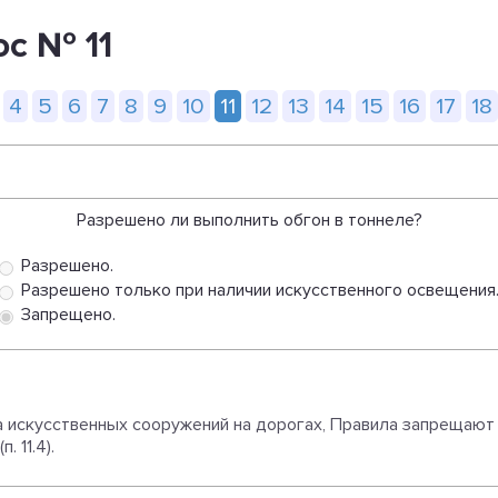
ос № 11
4
5
6
7
8
9
10
11
12
13
14
15
16
17
18
Разрешено ли выполнить обгон в тоннеле?
Разрешено.
Разрешено только при наличии искусственного освещения
Запрещено.
искусственных сооружений на дорогах, Правила запрещают о
. 11.4).