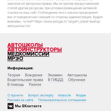
законом об авторских правах. Мы не против предоставления
статей другим ресурсам, при условии размещения активной
ссылки на наш сайт. Соблюдение этого закона предохранит
вас от юридических санкций со стороны администрации. Будьте
вежливы. <a href="https://www.avtogai.ru" target=_blank>выбор
автошколы</a>
АВТОШКОЛЫ
АВТОИНСТРУКТОРЫ
МЕДКОМИССИИ
МРЭО
Информация:
Теория
Вождение
Экзамен
Автошколы
Водительские права
В ГИБДД
Обучение
В помощь
Разное
О проекте
Вопрос эксперту
Новости
Форум
Реклама на сайте
Пользовательское соглашение
Мы ВКонтакте