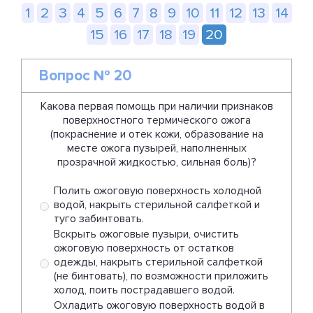
1
2
3
4
5
6
7
8
9
10
11
12
13
14
15
16
17
18
19
20
Вопрос № 20
Какова первая помощь при наличии признаков
поверхностного термического ожога
(покраснение и отек кожи, образование на
месте ожога пузырей, наполненных
прозрачной жидкостью, сильная боль)?
Полить ожоговую поверхность холодной
водой, накрыть стерильной салфеткой и
туго забинтовать.
Вскрыть ожоговые пузыри, очистить
ожоговую поверхность от остатков
одежды, накрыть стерильной салфеткой
(не бинтовать), по возможности приложить
холод, поить пострадавшего водой.
Охладить ожоговую поверхность водой в