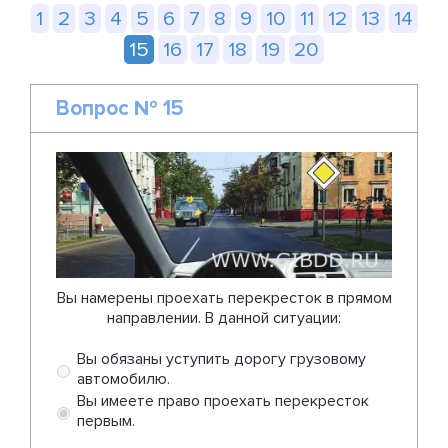
1
2
3
4
5
6
7
8
9
10
11
12
13
14
15
16
17
18
19
20
Вопрос № 15
Вы намерены проехать перекресток в прямом
направлении. В данной ситуации:
Вы обязаны уступить дорогу грузовому
автомобилю.
Вы имеете право проехать перекресток
первым.