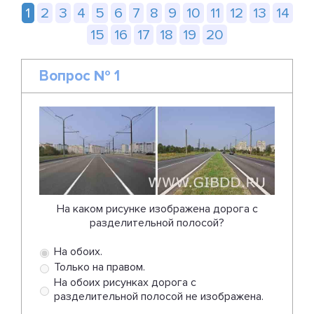
1
2
3
4
5
6
7
8
9
10
11
12
13
14
15
16
17
18
19
20
Вопрос № 1
На каком рисунке изображена дорога с
разделительной полосой?
На обоих.
Только на правом.
На обоих рисунках дорога с
разделительной полосой не изображена.