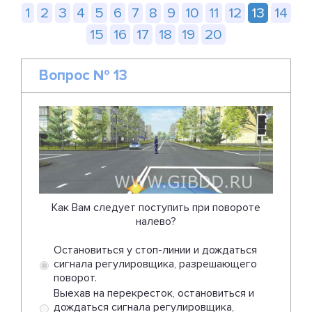
1
2
3
4
5
6
7
8
9
10
11
12
13
14
15
16
17
18
19
20
Вопрос № 13
Как Вам следует поступить при повороте
налево?
Остановиться у стоп-линии и дождаться
сигнала регулировщика, разрешающего
поворот.
Выехав на перекресток, остановиться и
дождаться сигнала регулировщика,