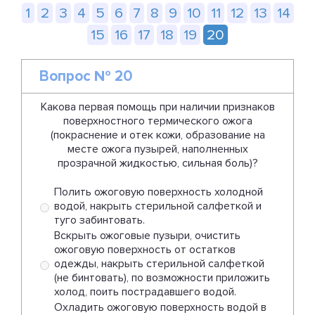
1
2
3
4
5
6
7
8
9
10
11
12
13
14
15
16
17
18
19
20
Вопрос № 20
Какова первая помощь при наличии признаков
поверхностного термического ожога
(покраснение и отек кожи, образование на
месте ожога пузырей, наполненных
прозрачной жидкостью, сильная боль)?
Полить ожоговую поверхность холодной
водой, накрыть стерильной салфеткой и
туго забинтовать.
Вскрыть ожоговые пузыри, очистить
ожоговую поверхность от остатков
одежды, накрыть стерильной салфеткой
(не бинтовать), по возможности приложить
холод, поить пострадавшего водой.
Охладить ожоговую поверхность водой в