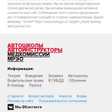
законом об авторских правах. Мы не против предоставления
статей другим ресурсам, при условии размещения активной
ссылки на наш сайт. Соблюдение этого закона предохранит
вас от юридических санкций со стороны администрации. Будьте
вежливы. <a href="https://www.avtogai.ru" target=_blank>выбор
автошколы</a>
АВТОШКОЛЫ
АВТОИНСТРУКТОРЫ
МЕДКОМИССИИ
МРЭО
Информация:
Теория
Вождение
Экзамен
Автошколы
Водительские права
В ГИБДД
Обучение
В помощь
Разное
О проекте
Вопрос эксперту
Новости
Форум
Реклама на сайте
Пользовательское соглашение
Мы ВКонтакте