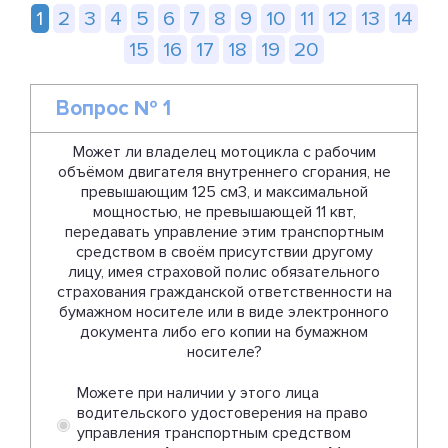
1
2
3
4
5
6
7
8
9
10
11
12
13
14
15
16
17
18
19
20
Вопрос № 1
Может ли владелец мотоцикла с рабочим
объёмом двигателя внутреннего сгорания, не
превышающим 125 см3, и максимальной
мощностью, не превышающей 11 квт,
передавать управление этим транспортным
средством в своём присутствии другому
лицу, имея страховой полис обязательного
страхования гражданской ответственности на
бумажном носителе или в виде электронного
документа либо его копии на бумажном
носителе?
Можете при наличии у этого лица
водительского удостоверения на право
управления транспортным средством