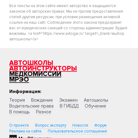
Все тексты на этом сайте имеют авторство и защищаются
законом об авторских правах. Мы не против предоставления
статей другим ресурсам, при условии размещения активной
ссылки на наш сайт. Соблюдение этого закона предохранит
вас от юридических санкций со стороны администрации. Будьте
вежливы. <a href="https://www.avtogai.ru" target=_blank>выбор
автошколы</a>
АВТОШКОЛЫ
АВТОИНСТРУКТОРЫ
МЕДКОМИССИИ
МРЭО
Информация:
Теория
Вождение
Экзамен
Автошколы
Водительские права
В ГИБДД
Обучение
В помощь
Разное
О проекте
Вопрос эксперту
Новости
Форум
Реклама на сайте
Пользовательское соглашение