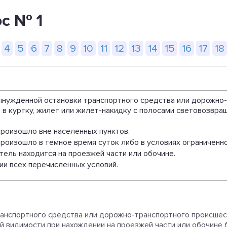
ос № 1
4
5
6
7
8
9
10
11
12
13
14
15
16
17
18
 вынужденной остановки транспортного средства или дорожно
 в куртку, жилет или жилет-накидку с полосами световозвр
произошло вне населенных пунктов.
произошло в темное время суток либо в условиях ограниченн
тель находится на проезжей части или обочине.
ии всех перечисленных условий.
транспортного средства или дорожно-транспортного происшес
й видимости при нахождении на проезжей части или обочине 