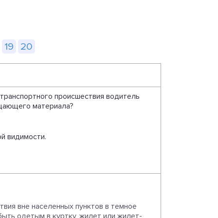
19
20
-транспортного происшествия водитель
ащающего материала?
ой видимости.
твия вне населенных пунктов в темное
быть одетым в куртку, жилет или жилет-