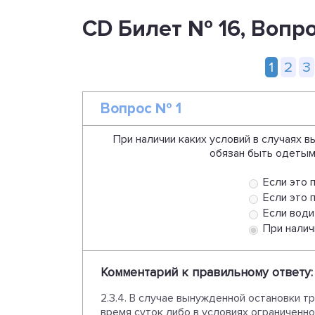
CD Билет № 16, Вопр
1
2
3
Вопрос № 1
При наличии каких условий в случаях
обязан быть одетым
Если это 
Если это 
Если води
При налич
Комментарий к правильному ответу:
2.3.4. В случае вынужденной остановки 
время суток либо в условиях ограниченно