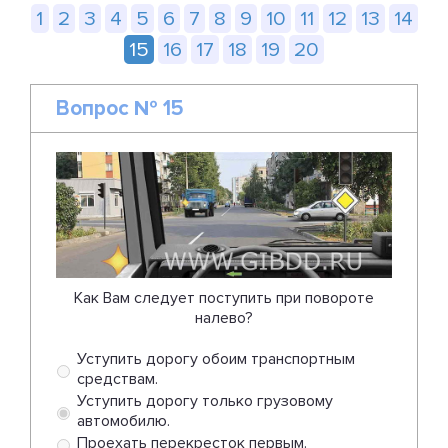
1
2
3
4
5
6
7
8
9
10
11
12
13
14
15
16
17
18
19
20
Вопрос № 15
Как Вам следует поступить при повороте
налево?
Уступить дорогу обоим транспортным
средствам.
Уступить дорогу только грузовому
автомобилю.
Проехать перекресток первым.