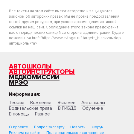
Все тексты на этом сайте имеют авторство и защищаются
законом об авторских правах. Мы не против предоставления
статей другим ресурсам, при условии размещения активной
ссылки на наш сайт. Соблюдение этого закона предохранит
вас от юридических санкций со стороны администрации. Будьте
вежливы. <a href="https://www.avtogai.ru" target=_blank>выбор
автошколы</a>
АВТОШКОЛЫ
АВТОИНСТРУКТОРЫ
МЕДКОМИССИИ
МРЭО
Информация:
Теория
Вождение
Экзамен
Автошколы
Водительские права
В ГИБДД
Обучение
В помощь
Разное
О проекте
Вопрос эксперту
Новости
Форум
Реклама на сайте
Пользовательское соглашение