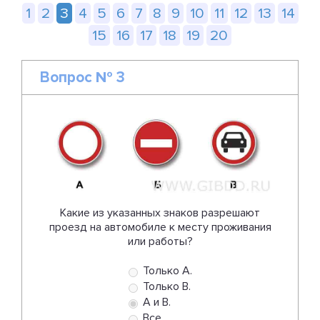
1
2
3
4
5
6
7
8
9
10
11
12
13
14
15
16
17
18
19
20
Вопрос № 3
Какие из указанных знаков разрешают
проезд на автомобиле к месту проживания
или работы?
Только А.
Только В.
А и В.
Все.