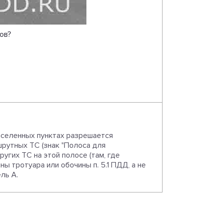
ов?
аселенных пунктах разрешается
ршрутных ТС (знак "Полоса для
угих ТС на этой полосе (там, где
ы тротуара или обочины п. 5.1 ПДД, а не
ль А.