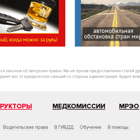
тся законом об авторских правах. Мы не против предоставления статей д
нит вас от юридических санкций со стороны администрации. Будьте вежлив
ТРУКТОРЫ
МЕДКОМИССИИ
МРЭО
Водительские права
В ГИБДД
Обучение
В помощь