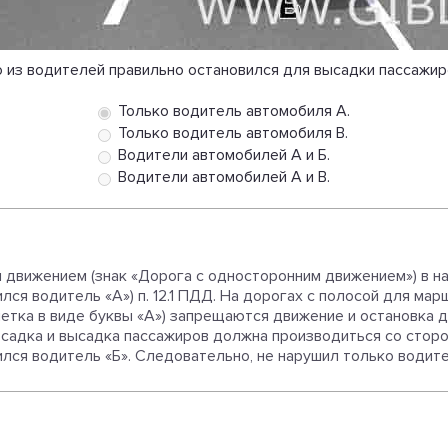
о из водителей правильно остановился для высадки пассажир
Только водитель автомобиля А.
Только водитель автомобиля В.
Водители автомобилей А и Б.
Водители автомобилей А и В.
 движением (знак «Дорога с односторонним движением») в н
ился водитель «А») п. 12.1 ПДД. На дорогах с полосой для ма
тка в виде буквы «А») запрещаются движение и остановка др
Посадка и высадка пассажиров должна производиться со сторон
ился водитель «Б». Следовательно, не нарушил только водите