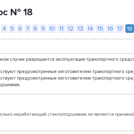
ос № 18
4
5
6
7
8
9
10
11
12
13
14
15
16
17
18
аком случае разрешается эксплуатация транспортного средс
тствуют предусмотренные изготовителем транспортного сре
тствуют предусмотренные изготовителем транспортного сре
одъемник.
только неработающий стеклоподъемник не является причино