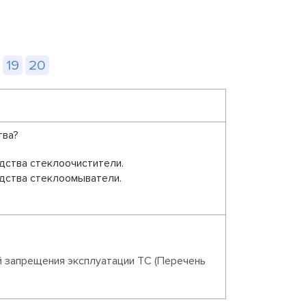
19
20
тва?
дства стеклоочистители.
дства стеклоомыватели.
й запрещения эксплуатации ТС (Перечень