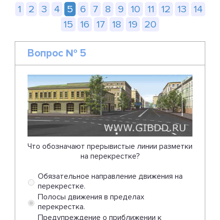
1
2
3
4
5
6
7
8
9
10
11
12
13
14
15
16
17
18
19
20
Вопрос № 5
Что обозначают прерывистые линии разметки
на перекрестке?
Обязательное направление движения на
перекрестке.
Полосы движения в пределах
перекрестка.
Предупреждение о приближении к