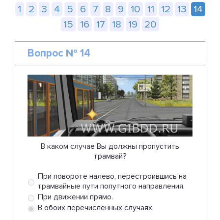
1
2
3
4
5
6
7
8
9
10
11
12
13
14
15
16
17
18
19
20
Вопрос № 14
В каком случае Вы должны пропустить
трамвай?
При повороте налево, перестроившись на
трамвайные пути попутного направления.
При движении прямо.
В обоих перечисленных случаях.