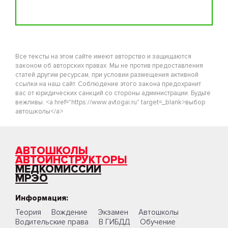
Все тексты на этом сайте имеют авторство и защищаются
законом об авторских правах. Мы не против предоставления
статей другим ресурсам, при условии размещения активной
ссылки на наш сайт. Соблюдение этого закона предохранит
вас от юридических санкций со стороны администрации. Будьте
вежливы. <a href="https://www.avtogai.ru" target=_blank>выбор
автошколы</a>
АВТОШКОЛЫ
АВТОИНСТРУКТОРЫ
МЕДКОМИССИИ
МРЭО
Информация:
Теория
Вождение
Экзамен
Автошколы
Водительские права
В ГИБДД
Обучение