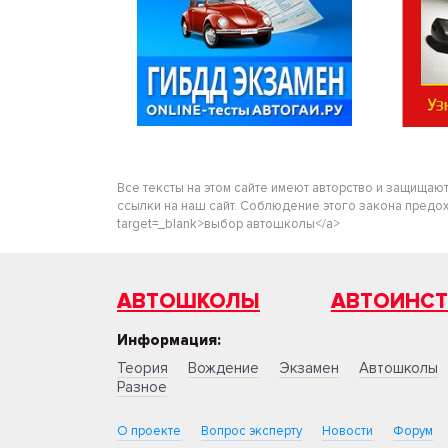
Все тексты на этом сайте имеют авторство и защищаю
ссылки на наш сайт. Соблюдение этого закона предохра
target=_blank>выбор автошколы</a>
АВТОШКОЛЫ
АВТОИНС
Информация:
Теория
Вождение
Экзамен
Автошколы
Разное
О проекте
Вопрос эксперту
Новости
Форум