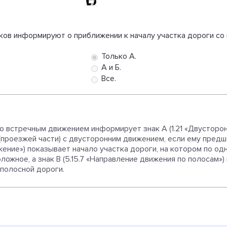
аков информируют о приближении к началу участка дороги с
Только А.
А и Б.
Все.
со встречным движением информирует знак А (1.21 «Двусторо
(проезжей части) с двусторонним движением, если ему пред
жение») показывает начало участка дороги, на котором по о
ожное, а знак В (5.15.7 «Направление движения по полосам»)
полосной дороги.