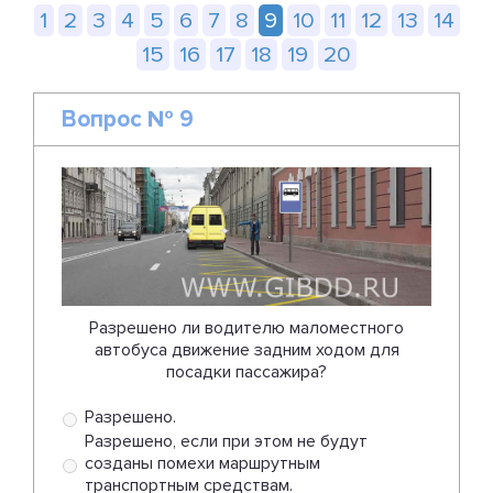
1
2
3
4
5
6
7
8
9
10
11
12
13
14
15
16
17
18
19
20
Вопрос № 9
Разрешено ли водителю маломестного
автобуса движение задним ходом для
посадки пассажира?
Разрешено.
Разрешено, если при этом не будут
созданы помехи маршрутным
транспортным средствам.