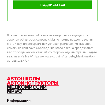
Все тексты на этом сайте имеют авторство и защищаются
законом об авторских правах. Мы не против предоставления
статей другим ресурсам, при условии размещения активной
ссылки на наш сайт. Соблюдение этого закона предохранит
вас от юридических санкций со стороны администрации. Будьте
вежливы. <a href="https://www.avtogai.ru" target=_blank>выбор
автошколы</a>
АВТОШКОЛЫ
АВТОИНСТРУКТОРЫ
МЕДКОМИССИИ
МРЭО
Информация: