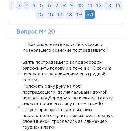
1
2
3
4
5
6
7
8
9
10
11
12
13
14
15
16
17
18
19
20
Вопрос № 20
Как определить наличие дыхания у
потерявшего сознание пострадавшего?
Взять пострадавшего за подбородок,
запрокинуть голову и в течение 10 секунд
проследить за движением его грудной
клетки.
Положить одну руку на лоб
пострадавшего, двумя пальцами другой
поднять подбородок и, запрокинув голову,
наклониться к его лицу и в течение 10
секунд прислушаться к дыханию,
постараться ощутить выдыхаемый воздух
своей щекой, проследить за движением
грудной клетки.