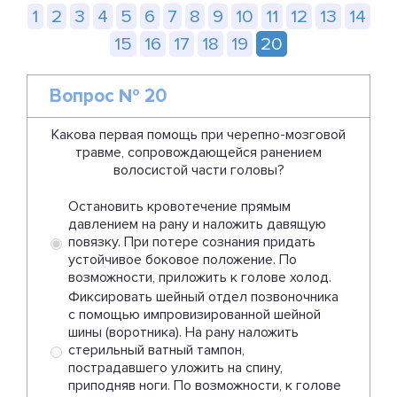
1
2
3
4
5
6
7
8
9
10
11
12
13
14
15
16
17
18
19
20
Вопрос № 20
Какова первая помощь при черепно-мозговой
травме, сопровождающейся ранением
волосистой части головы?
Остановить кровотечение прямым
давлением на рану и наложить давящую
повязку. При потере сознания придать
устойчивое боковое положение. По
возможности, приложить к голове холод.
Фиксировать шейный отдел позвоночника
с помощью импровизированной шейной
шины (воротника). На рану наложить
стерильный ватный тампон,
пострадавшего уложить на спину,
приподняв ноги. По возможности, к голове