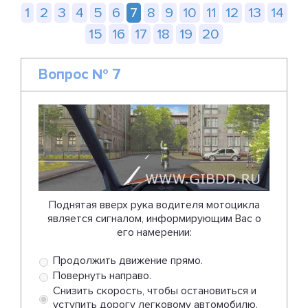
1
2
3
4
5
6
7
8
9
10
11
12
13
14
15
16
17
18
19
20
Вопрос № 7
Поднятая вверх рука водителя мотоцикла
является сигналом, информирующим Вас о
его намерении:
Продолжить движение прямо.
Повернуть направо.
Снизить скорость, чтобы остановиться и
уступить дорогу легковому автомобилю.