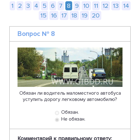
1
2
3
4
5
6
7
8
9
10
11
12
13
14
15
16
17
18
19
20
Вопрос № 8
Обязан ли водитель маломестного автобуса
уступить дорогу легковому автомобилю?
Обязан.
Не обязан.
Комментарий к правильному ответу: