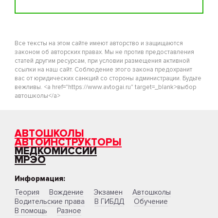
Все тексты на этом сайте имеют авторство и защищаются
законом об авторских правах. Мы не против предоставления
статей другим ресурсам, при условии размещения активной
ссылки на наш сайт. Соблюдение этого закона предохранит
вас от юридических санкций со стороны администрации. Будьте
вежливы. <a href="https://www.avtogai.ru" target=_blank>выбор
автошколы</a>
АВТОШКОЛЫ
АВТОИНСТРУКТОРЫ
МЕДКОМИССИИ
МРЭО
Информация:
Теория
Вождение
Экзамен
Автошколы
Водительские права
В ГИБДД
Обучение
В помощь
Разное