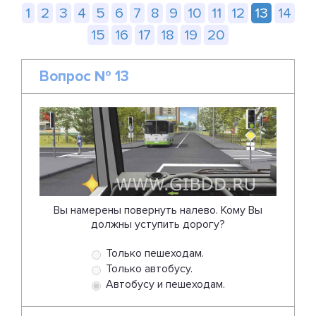
1
2
3
4
5
6
7
8
9
10
11
12
13
14
15
16
17
18
19
20
Вопрос № 13
Вы намерены повернуть налево. Кому Вы
должны уступить дорогу?
Только пешеходам.
Только автобусу.
Автобусу и пешеходам.