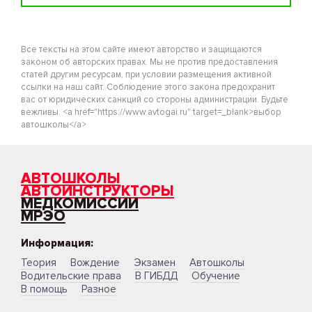
Все тексты на этом сайте имеют авторство и защищаются
законом об авторских правах. Мы не против предоставления
статей другим ресурсам, при условии размещения активной
ссылки на наш сайт. Соблюдение этого закона предохранит
вас от юридических санкций со стороны администрации. Будьте
вежливы. <a href="https://www.avtogai.ru" target=_blank>выбор
автошколы</a>
АВТОШКОЛЫ
АВТОИНСТРУКТОРЫ
МЕДКОМИССИИ
МРЭО
Информация:
Теория
Вождение
Экзамен
Автошколы
Водительские права
В ГИБДД
Обучение
В помощь
Разное