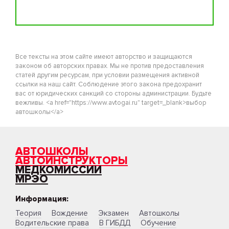
Все тексты на этом сайте имеют авторство и защищаются
законом об авторских правах. Мы не против предоставления
статей другим ресурсам, при условии размещения активной
ссылки на наш сайт. Соблюдение этого закона предохранит
вас от юридических санкций со стороны администрации. Будьте
вежливы. <a href="https://www.avtogai.ru" target=_blank>выбор
автошколы</a>
АВТОШКОЛЫ
АВТОИНСТРУКТОРЫ
МЕДКОМИССИИ
МРЭО
Информация:
Теория
Вождение
Экзамен
Автошколы
Водительские права
В ГИБДД
Обучение