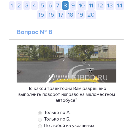
1
2
3
4
5
6
7
8
9
10
11
12
13
14
15
16
17
18
19
20
Вопрос № 8
По какой траектории Вам разрешено
выполнить поворот направо на маломестном
автобусе?
Только по А.
Только по Б.
По любой из указанных.