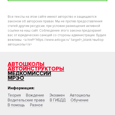
Все тексты на этом сайте имеют авторство и защищаются
законом об авторских правах. Мы не против предоставления
статей другим ресурсам, при условии размещения активной
ссылки на наш сайт. Соблюдение этого закона предохранит
вас от юридических санкций со стороны администрации. Будьте
вежливы. <a href="https://www.avtogai.ru" target=_blank>выбор
автошколы</a>
АВТОШКОЛЫ
АВТОИНСТРУКТОРЫ
МЕДКОМИССИИ
МРЭО
Информация:
Теория
Вождение
Экзамен
Автошколы
Водительские права
В ГИБДД
Обучение
В помощь
Разное