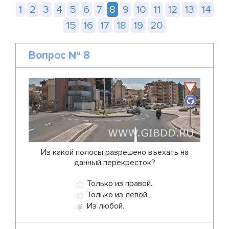
1
2
3
4
5
6
7
8
9
10
11
12
13
14
15
16
17
18
19
20
Вопрос № 8
Из какой полосы разрешено въехать на
данный перекресток?
Только из правой.
Только из левой.
Из любой.