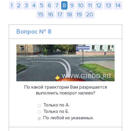
1
2
3
4
5
6
7
8
9
10
11
12
13
14
15
16
17
18
19
20
Вопрос № 8
По какой траектории Вам разрешается
выполнить поворот налево?
Только по А.
Только по Б.
По любой из указанных.