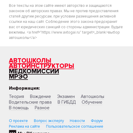
Все тексты на этом сайте имеют авторство и защищаются
законом об авторских правах. Мы не против предоставления
статей другим ресурсам, при условии размещения активной
ссылки на наш сайт. Соблюдение этого закона предохранит
вас от юридических санкций со стороны администрации. Будьте
вежливы. <a href="https://www.avtogai.ru" target=_blank>выбор
автошколы</a>
АВТОШКОЛЫ
АВТОИНСТРУКТОРЫ
МЕДКОМИССИИ
МРЭО
Информация:
Теория
Вождение
Экзамен
Автошколы
Водительские права
В ГИБДД
Обучение
В помощь
Разное
О проекте
Вопрос эксперту
Новости
Форум
Реклама на сайте
Пользовательское соглашение