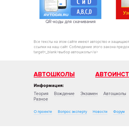
QR-коды для скачивания
Все тексты на этом сайте имеют авторство и защищаю
ссылки на наш сайт. Соблюдение этого закона предохра
target=_blank>выбор автошколы</a>
АВТОШКОЛЫ
АВТОИНС
Информация:
Теория
Вождение
Экзамен
Автошколы
Разное
О проекте
Вопрос эксперту
Новости
Форум