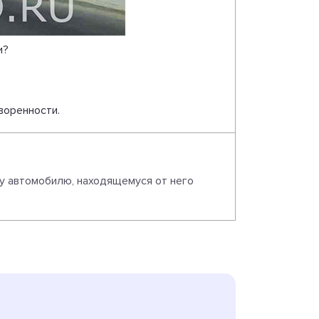
и?
воренности.
у автомобилю, находящемуся от него