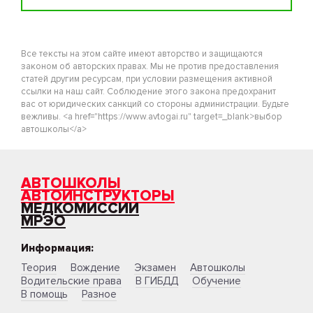
Все тексты на этом сайте имеют авторство и защищаются
законом об авторских правах. Мы не против предоставления
статей другим ресурсам, при условии размещения активной
ссылки на наш сайт. Соблюдение этого закона предохранит
вас от юридических санкций со стороны администрации. Будьте
вежливы. <a href="https://www.avtogai.ru" target=_blank>выбор
автошколы</a>
АВТОШКОЛЫ
АВТОИНСТРУКТОРЫ
МЕДКОМИССИИ
МРЭО
Информация:
Теория
Вождение
Экзамен
Автошколы
Водительские права
В ГИБДД
Обучение
В помощь
Разное