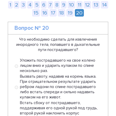
1
2
3
4
5
6
7
8
9
10
11
12
13
14
15
16
17
18
19
20
Вопрос № 20
Что необходимо сделать для извлечения
инородного тела, попавшего в дыхательные
пути пострадавшего?
Уложить пострадавшего на свое колено
лицом вниз и ударить кулаком по спине
несколько раз.
Вызвать рвоту, надавив на корень языка.
При отрицательном результате ударить
ребром ладони по спине пострадавшего
либо встать спереди и сильно надавить
кулаком на его живот.
Встать сбоку от пострадавшего,
поддерживая его одной рукой под грудь,
второй рукой наклонить корпус