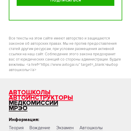
Все тексты на этом сайте имеют авторство и защищаются
законом об авторских правах. Мы не против предоставления
статей другим ресурсам, при условии размещения активной
ссылки на наш сайт. Соблюдение этого закона предохранит
вас от юридических санкций со стороны администрации. Будьте
вежливы. <a href="https://www.avtogai.ru" target=_blank>выбор
автошколы</a>
АВТОШКОЛЫ
АВТОИНСТРУКТОРЫ
МЕДКОМИССИИ
МРЭО
Информация:
Теория
Вождение
Экзамен
Автошколы