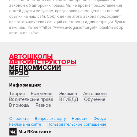
Все тексты на этом сайте имеют авторство и защищаются
законом об авторских правах. Мы не против предоставления
статей другим ресурсам, при условии размещения активной
ссылки на наш сайт. Соблюдение этого закона предохранит
вас от юридических санкций со стороны администрации. Будьте
вежливы. <a href="https://www.avtogai.ru" target=_blank>выбор
автошколы</a>
АВТОШКОЛЫ
АВТОИНСТРУКТОРЫ
МЕДКОМИССИИ
МРЭО
Информация:
Теория
Вождение
Экзамен
Автошколы
Водительские права
В ГИБДД
Обучение
В помощь
Разное
О проекте
Вопрос эксперту
Новости
Форум
Реклама на сайте
Пользовательское соглашение
Мы ВКонтакте